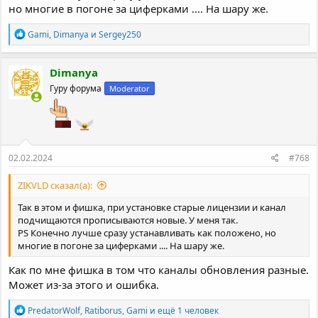
но многие в погоне за циферками .... На шару же.
Р
Gami
,
Dimanya
и
Sergey250
е
а
к
Dimanya
ц
Гуру форума
Moderator
и
и
:
02.02.2024
#768
ZIKVLD сказал(а):
Так в этом и фишка, при установке старые лицензии и канал
подчищаются прописываются новые. У меня так.
PS Конечно лучше сразу устанавливать как положено, но
многие в погоне за циферками .... На шару же.
Как по мне фишка в том что каналы обновления разные.
Может из-за этого и ошибка.
Р
PredatorWolf
,
Ratiborus
,
Gami
и ещё 1 человек