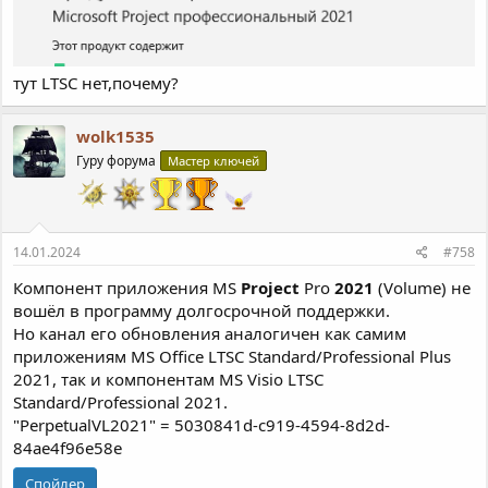
тут LTSC нет,почему?
wolk1535
Гуру форума
Мастер ключей
14.01.2024
#758
Компонент приложения MS
Project
Pro
2021
(Volume) не
вошёл в программу долгосрочной поддержки.
Но канал его обновления аналогичен как самим
приложениям MS Office LTSC Standard/Professional Plus
2021, так и компонентам MS Visio LTSC
Standard/Professional 2021.
"PerpetualVL2021" = 5030841d-c919-4594-8d2d-
84ae4f96e58e
Спойлер