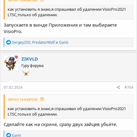
как установить я знаю,я спрашивал об удалении VisioPro2021
LTSC,только об удалении.
Запускаете в винде Приложения и там выбираете
VisioPro.
Р
Sergey250
,
PredatorWolf
и
Gami
е
а
к
ZIKVLD
ц
Гуру форума
и
и
:
01.02.2024
#764
senior сказал(а):
как установить я знаю,я спрашивал об удалении VisioPro2021
LTSC,только об удалении.
Сделайте как на скрине, сразу двух зайцев убьёте.
Р
Gami