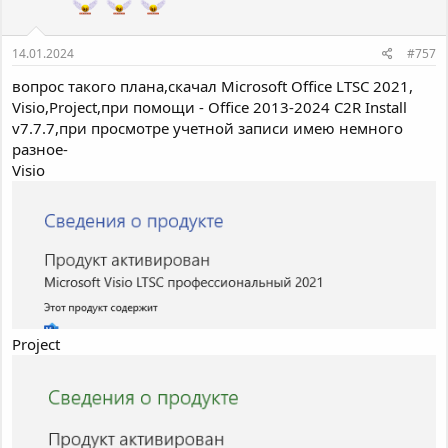
и
:
14.01.2024
#757
вопрос такого плана,скачал Microsoft Office LTSC 2021,
Visio,Project,при помощи - Office 2013-2024 C2R Install
v7.7.7,при просмотре учетной записи имею немного
разное-
Visio
Project