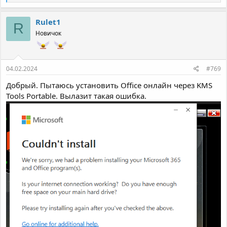
е
а
к
Rulet1
R
ц
Новичок
и
и
:
04.02.2024
#769
Добрый. Пытаюсь установить Office онлайн через KMS
Tools Portable. Вылазит такая ошибка.