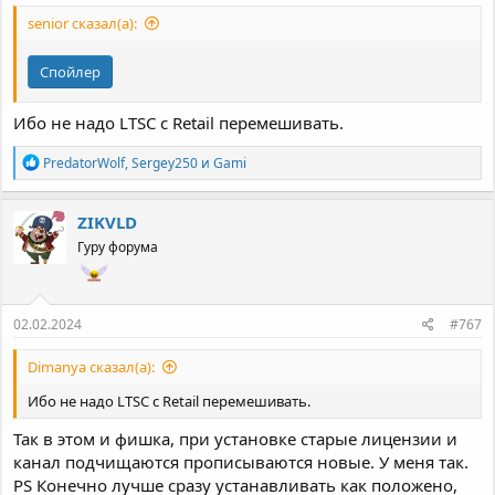
senior сказал(а):
Спойлер
Ибо не надо LTSC с Retail перемешивать.
Р
PredatorWolf
,
Sergey250
и
Gami
е
а
к
ZIKVLD
ц
Гуру форума
и
и
:
02.02.2024
#767
Dimanya сказал(а):
Ибо не надо LTSC с Retail перемешивать.
Так в этом и фишка, при установке старые лицензии и
канал подчищаются прописываются новые. У меня так.
PS Конечно лучше сразу устанавливать как положено,