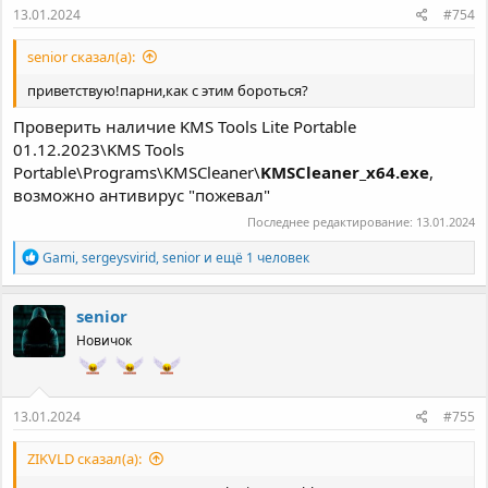
13.01.2024
#754
senior сказал(а):
приветствую!парни,как с этим бороться?
Проверить наличие KMS Tools Lite Portable
01.12.2023\KMS Tools
Portable\Programs\KMSCleaner\
KMSCleaner_x64.exe
,
возможно антивирус "пожевал"
Последнее редактирование:
13.01.2024
Р
Gami
,
sergeysvirid
,
senior
и ещё 1 человек
е
а
к
senior
ц
Новичок
и
и
:
13.01.2024
#755
ZIKVLD сказал(а):