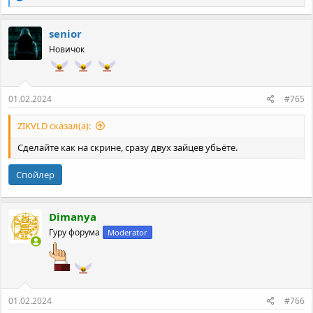
е
а
к
senior
ц
Новичок
и
и
:
01.02.2024
#765
ZIKVLD сказал(а):
Сделайте как на скрине, сразу двух зайцев убьёте.
Спойлер
Dimanya
Гуру форума
Moderator
01.02.2024
#766