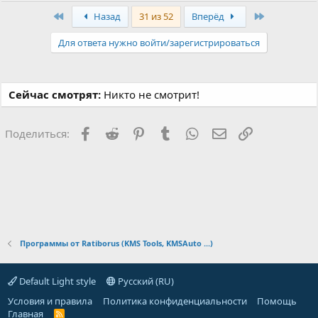
Первый
Последняя
Назад
31 из 52
Вперёд
Для ответа нужно войти/зарегистрироваться
Сейчас смотрят:
Никто не смотрит!
Facebook
Reddit
Pinterest
Tumblr
WhatsApp
Электронная поч
Ссылка
Поделиться:
Программы от Ratiborus (KMS Tools, KMSAuto ...)
Default Light style
Русский (RU)
Условия и правила
Политика конфиденциальности
Помощь
Главная
R