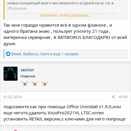
новых концепций всего им ненужного в одной куче, т.е. в
сборниках.
Стричь всех под одну гребёнку вам никак не получится. Во
Нажмите, чтобы раскрыть...
многом рискуете потерять, люди свои аналогичные начнут
выпускать. Ваши сборники никакого распространения не
Так мне гораздо нравится всё в одном флаконе , и
получат.
одного братана знаю , пользует утилиту 21 года ,
Извините, но это правда и реалии жизни.
материнка серверная . А RATIBORUS БЛАГОДАРЮ от всей
души.
Р
BlowX
,
Ratiborus
,
Gami
и ещё 1 человек
е
а
к
senior
ц
Новичок
и
и
:
01.02.2024
#760
подскажите,как при помощи Office Uninstall v1.9.0,или
еще чегото,удалить VisioPro2021VL LTSC.хотел
установить RETAIL версию,с ключами для него попроще