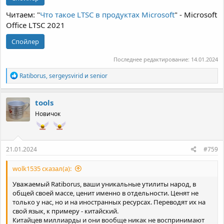
Читаем: "
Что такое LTSC в продуктах Microsoft
" - Microsoft
Office LTSC 2021
Спойлер
Последнее редактирование:
14.01.2024
Р
Ratiborus
,
sergeysvirid
и
senior
е
а
к
tools
ц
Новичок
и
и
:
21.01.2024
#759
wolk1535 сказал(а):
Уважаемый Ratiborus, ваши уникальные утилиты народ, в
общей своей массе, ценит именно в отдельности. Ценят не
только у нас, но и на иностранных ресурсах. Переводят их на
свой язык, к примеру - китайский.
Китайцев миллиарды и они вообще никак не воспринимают