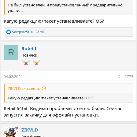
Не был установлен, и предустановленный предварительно
удалил.
Какую редакцию/пакет устанавливаете? OS?
Р
Sergey250
и
Gami
е
а
к
Rulet1
R
ц
Новичок
и
и
:
04.02.2024
#773
ZIKVLD сказал(а):
Какую редакцию/пакет устанавливаете? OS?
Retail 64bit. Видимо проблемы с сетью были. Сейчас
запустил закачку для оффлайн-установки.
ZIKVLD
Гуру форума