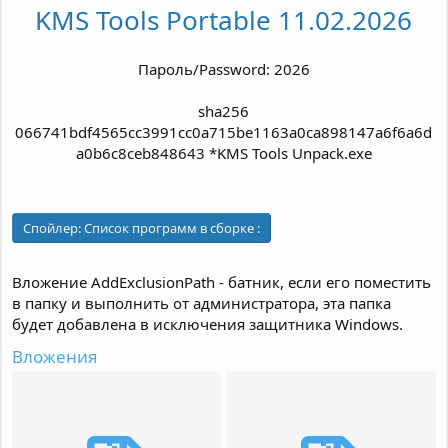
KMS Tools Portable 11.02.2026
Пароль/Password: 2026
sha256
066741bdf4565cc3991cc0a715be1163a0ca898147a6f6a6d
a0b6c8ceb848643 *KMS Tools Unpack.exe
Спойлер:
Список программ в сборке :
Вложение AddExclusionPath - батник, если его поместить
в папку и выполнить от администратора, эта папка
будет добавлена в исключения защитника Windows.
Вложения