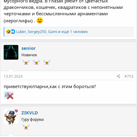
мусорного ведра. В глазах рябит от цветастых
дракончиков, кошечек, квадратиков с непонятными
черточками и бессмысленными арнаментами
(иероглифы) .
Р
Luber
,
Sergey250
,
Gami
и ещё 1 человек
е
а
к
senior
ц
Новичок
и
и
:
13.01.2024
#753
приветствую!парни,как с этим бороться?
ZIKVLD
Гуру форума