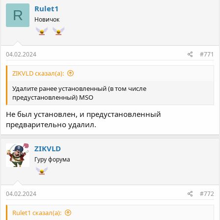
к
Rulet1
R
ц
Новичок
и
и
:
04.02.2024
#771
ZIKVLD сказал(а):
Удалите ранее установленный (в том числе
предустановленный) MSO
Не был установлен, и предустановленный
предварительно удалил.
ZIKVLD
Гуру форума
04.02.2024
#772
Rulet1 сказал(а):