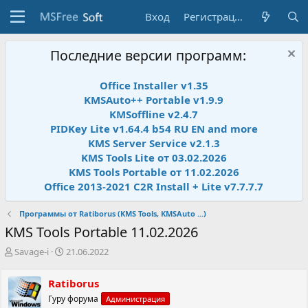
Вход
Регистрация
Последние версии программ:
Office Installer v1.35
KMSAuto++ Portable v1.9.9
KMSoffline v2.4.7
PIDKey Lite v1.64.4 b54 RU EN and more
KMS Server Service v2.1.3
KMS Tools Lite от 03.02.2026
KMS Tools Portable от 11.02.2026
Office 2013-2021 C2R Install + Lite v7.7.7.7
Программы от Ratiborus (KMS Tools, KMSAuto ...)
KMS Tools Portable 11.02.2026
А
Д
Savage-i
21.06.2022
в
а
т
т
Ratiborus
о
а
Гуру форума
Администрация
р
н