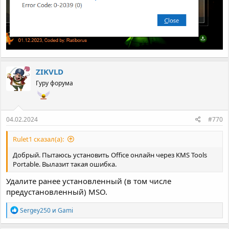
ZIKVLD
Гуру форума
04.02.2024
#770
Rulet1 сказал(а):
Добрый. Пытаюсь установить Office онлайн через KMS Tools
Portable. Вылазит такая ошибка.
Удалите ранее установленный (в том числе
предустановленный) MSO.
Р
Sergey250
и
Gami
е
а