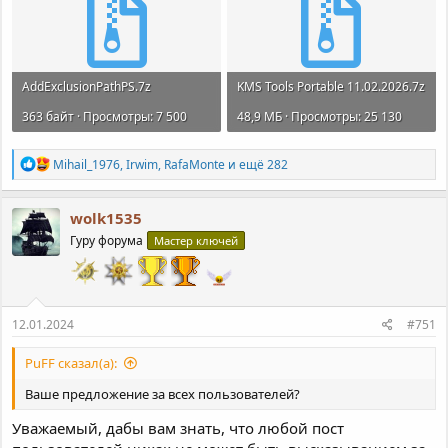
AddExclusionPathPS.7z
KMS Tools Portable 11.02.2026.7z
363 байт · Просмотры: 7 500
48,9 МБ · Просмотры: 25 130
Р
Mihail_1976
,
Irwim
,
RafaMonte
и ещё 282
е
а
к
wolk1535
ц
Гуру форума
Мастер ключей
и
и
:
12.01.2024
#751
PuFF сказал(а):
Ваше предложение за всех пользователей?
Уважаемый, дабы вам знать, что любой пост