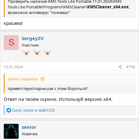
Проверить наличие KMS Tools Lite Portable 11.01.2024\KMS
Tools Lite Portable\Programs\KMSCleaner\
KMSCleaner_x64.exe
,
возможно антивирус "пожевал"
красава!
SergeyZV
S
Участник
13.01.2024
#756
senior сказал(а):
приветствую!парни,как с этим бороться?
Ответ на твоём скрине. Используй версию x64.
Р
Gami
,
senior
и
wolk1535
е
а
к
senior
ц
Новичок
и