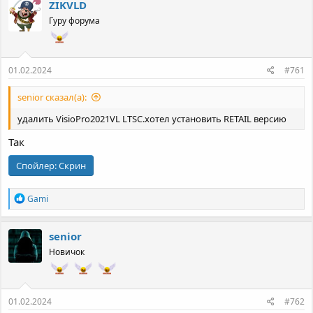
ZIKVLD
Гуру форума
01.02.2024
#761
senior сказал(а):
удалить VisioPro2021VL LTSC.хотел установить RETAIL версию
Так
Спойлер:
Скрин
Р
Gami
е
а
к
senior
ц
Новичок
и
и
:
01.02.2024
#762