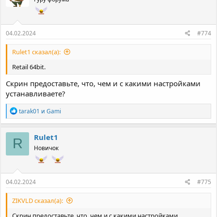
04.02.2024
#774
Rulet1 сказал(а):
Retail 64bit.
Скрин предоставьте, что, чем и с какими настройками
устанавливаете?
Р
tarak01
и
Gami
е
а
к
Rulet1
R
ц
Новичок
и
и
:
04.02.2024
#775
ZIKVLD сказал(а):
Скрин предоставьте, что, чем и с какими настройками