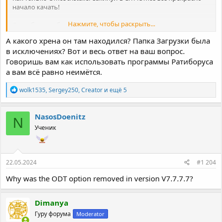
начало качать!
Нажмите, чтобы раскрыть...
Спасибо всем большое!
А какого хрена он там находился? Папка Загрузки была
в исключениях? Вот и весь ответ на ваш вопрос.
Говоришь вам как использовать программы Ратиборуса
а вам всё равно неимётся.
Р
wolk1535
,
Sergey250
,
Creator
и ещё 5
е
а
к
NasosDoenitz
N
ц
Ученик
и
и
:
22.05.2024
#1 204
Why was the ODT option removed in version V7.7.7.7?
Dimanya
Гуру форума
Moderator