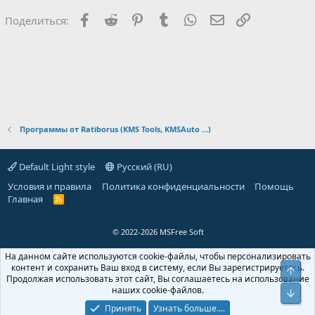
Facebook
Reddit
Pinterest
Tumblr
WhatsApp
Электронная поч
Ссылка
Поделиться:
Программы от Ratiborus (KMS Tools, KMSAuto ...)
Default Light style
Русский (RU)
Условия и правила
Политика конфиденциальности
Помощь
Главная
R
S
S
© 2022-2026 MSFree Soft
На данном сайте используются cookie-файлы, чтобы персонализировать
контент и сохранить Ваш вход в систему, если Вы зарегистрируетесь.
Верх
Продолжая использовать этот сайт, Вы соглашаетесь на использование
наших cookie-файлов.
Низ
Принять
Узнать больше....