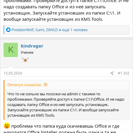
проблемами. Проверяйте доступ к папке C:\1\Office. И не
надо создавать папку Office и из неё запускать
установщик. Запускайте установшик из папки C:\1. И
вообще запускайте установщик из KMS Tools.
Р
PredatorWolf
,
Gami
,
ZIKVLD
и ещё 1 человек
е
а
к
kindroger
K
ц
Ученик
и
и
:
15.05.2024
#1 202
Dimanya сказал(а):
Что то не сильно вы похожи на admin с такими то
проблемами. Проверяйте доступ к папке C:\1\Office. И не надо
создавать папку Office и из неё запускать установщик.
Запускайте установшик из папки C:\1. И вообще запускайте
установщик из KMS Tools.
проблема что папка куда скачиваешь Office и где
находится Office Installer должна быть одна и та же