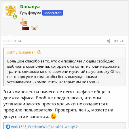
к
Dimanya
ц
Гуру форума
Moderator
и
и
:
06.06.2024
#1 210
xshhy сказал(а):
Большое спасибо за то, что он позволяет людям свободно
выбирать компоненты, которые они хотят, и люди не должны
тратить слишком много времени и усилий на установку Office,
не говоря уже о том, чтобы быть вынужденными
устанавливать компоненты, которые им не нужны.
Эти компоненты ничего не весят на фоне общего
движка офиса. Вообще предполагаю, что они
устанавливаются просто ярлычки не создаются в
профиле пользователя. Проверять лень, можете на
досуге этим заняться.
Р
wolk1535
,
PredatorWolf
,
tarak01
и ещё 2