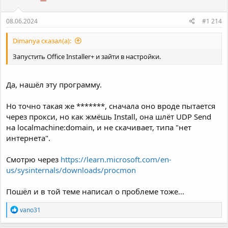
:
08.06.2024
#1 214
Dimanya сказал(а):
Запустить Office Installer+ и зайти в настройки.
Да, нашёл эту программу.
Но точно такая же *******, сначала оно вроде пытается
через прокси, но как жмёшь Install, она шлёт UDP Send
на localmachine:domain, и не скачивает, типа "нет
интернета".
Смотрю через
https://learn.microsoft.com/en-
us/sysinternals/downloads/procmon
Пошёл и в той теме написал о проблеме тоже...
Р
vano31
е
а