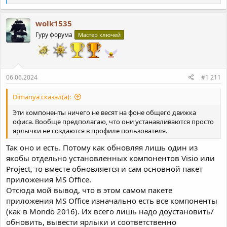
е
а
к
wolk1535
ц
Гуру форума
Мастер ключей
и
и
:
06.06.2024
#1 211
Dimanya сказал(а):
Эти компоненты ничего не весят на фоне общего движка
офиса. Вообще предполагаю, что они устанавливаются просто
ярлычки не создаются в профиле пользователя.
Так оно и есть. Потому как обновляя лишь один из
якобы отдельно установленных компонентов Visio или
Project, то вместе обновляется и сам основной пакет
приложения MS Office.
Отсюда мой вывод, что в этом самом пакете
приложения MS Office изначально есть все компоненты
(как в Mondo 2016). Их всего лишь надо доустановить/
обновить, вывести ярлыки и соответственно