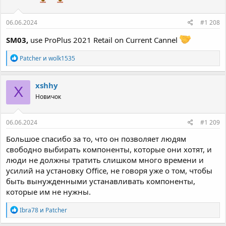
06.06.2024
#1 208
SM03,
use ProPlus 2021 Retail on Current Cannel
Р
Patcher
и
wolk1535
е
а
к
xshhy
X
ц
Новичок
и
и
:
06.06.2024
#1 209
Большое спасибо за то, что он позволяет людям
свободно выбирать компоненты, которые они хотят, и
люди не должны тратить слишком много времени и
усилий на установку Office, не говоря уже о том, чтобы
быть вынужденными устанавливать компоненты,
которые им не нужны.
Р
Ibra78
и
Patcher
е
а