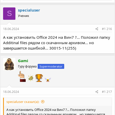
а
к
specialuser
S
ц
Ученик
и
и
:
18.06.2024
#1 216
А как установить Office 2024 на Вин7 ?... Положил папку
Additinal files рядом со скачанным архивом... но
завершается ошибкой... 30015-11(255)
Gami
Гуру форума
Supermoderator
18.06.2024
#1 217
specialuser сказал(а):
А как установить Office 2024 на Вин7 ?... Положил папку
Additinal files рядом со скачанным архивом... но завершается