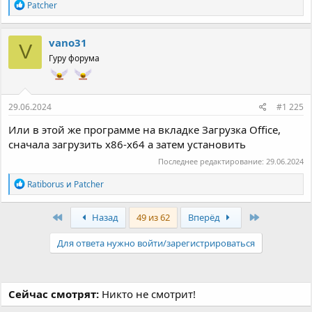
Р
Patcher
е
а
к
vano31
V
ц
Гуру форума
и
и
:
29.06.2024
#1 225
Или в этой же программе на вкладке Загрузка Office,
сначала загрузить х86-х64 а затем установить
Последнее редактирование:
29.06.2024
Р
Ratiborus
и
Patcher
е
а
к
Первый
Последняя
Назад
49 из 62
Вперёд
ц
и
Для ответа нужно войти/зарегистрироваться
и
:
Сейчас смотрят:
Никто не смотрит!