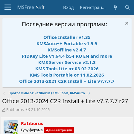
Вход
Регистрация
Последние версии программ:
Office Installer v1.35
KMSAuto++ Portable v1.9.9
KMSoffline v2.4.7
PIDKey Lite v1.64.4 b54 RU EN and more
KMS Server Service v2.1.3
KMS Tools Lite от 03.02.2026
KMS Tools Portable от 11.02.2026
Office 2013-2021 C2R Install + Lite v7.7.7.7
Программы от Ratiborus (KMS Tools, KMSAuto ...)
Office 2013-2024 C2R Install + Lite v7.7.7.7 r27
А
Д
Ratiborus
21.10.2025
в
а
т
т
Ratiborus
о
а
Гуру форума
Администрация
р
н