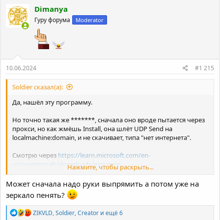
к
Dimanya
ц
Гуру форума
Moderator
и
и
:
10.06.2024
#1 215
Soldier сказал(а):
Да, нашёл эту программу.
Но точно такая же *******, сначала оно вроде пытается через
прокси, но как жмёшь Install, она шлёт UDP Send на
localmachine:domain, и не скачивает, типа "нет интернета".
Смотрю через
https://learn.microsoft.com/en-
us/sysinternals/downloads/procmon
Нажмите, чтобы раскрыть...
Пошёл и в той теме написал о проблеме тоже...
Может сначала надо руки выпрямить а потом уже на
зеркало пенять?
Р
ZIKVLD
,
Soldier
,
Creator
и ещё 6
е