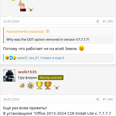
22.05.2024
#1 205
NasosDoenitz сказал(а):
Why was the ODT option removed in version V7.7.7.7?
Потому что работает не на всей Земле.
Р
vano31
,
leo_67
,
Creator
и ещё 6
е
а
к
wolk1535
ц
Гуру форума
Мастер ключей
и
и
:
24.05.2024
#1 206
Ещё раз всем приветы!
В установщике "Office 2013-2024 C2R Install Lite v. 7.7.7.7