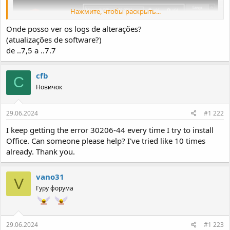
Нажмите, чтобы раскрыть...
Onde posso ver os logs de alterações?
(atualizações de software?)
de ..7,5 a ..7.7
cfb
C
Новичок
29.06.2024
#1 222
I keep getting the error 30206-44 every time I try to install
Office. Can someone please help? I've tried like 10 times
already. Thank you.
* O arquivo inclui uma versão x64 do instalador.
vano31
Спойлер:
O programa viola os direitos de alguém?
V
Гуру форума
- uma pasta com arquivos adicionais que podem ser necessários ao
29.06.2024
#1 223