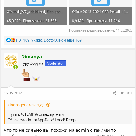
OInstall_W7_additional_files password 2022.7z
Office 2013-2024 C2R Install + Lite v7.7.7.7 r27.7z
45,9 МБ · Просмотры: 21 585
8,9 МБ · Просмотры: 11 264
Последнее редактирование:
11.05.2025
Р
PDT109
,
Vkspic
,
DoctorAlex
и ещё 169
е
а
к
Dimanya
ц
Гуру форума
Moderator
и
и
:
15.05.2024
#1 201
kindroger сказал(а):
Путь к %TEMP% стандартный
C:\Users\admin\AppData\Local\Temp
Что то не сильно вы похожи на admin с такими то