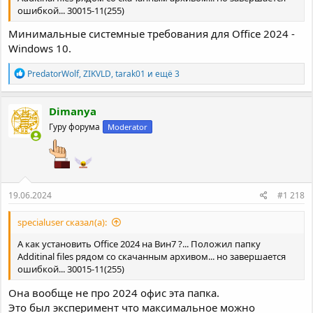
ошибкой... 30015-11(255)
Минимальные системные требования для Office 2024 -
Windows 10.
Р
PredatorWolf
,
ZIKVLD
,
tarak01
и ещё 3
е
а
к
Dimanya
ц
Гуру форума
Moderator
и
и
:
19.06.2024
#1 218
specialuser сказал(а):
А как установить Office 2024 на Вин7 ?... Положил папку
Additinal files рядом со скачанным архивом... но завершается
ошибкой... 30015-11(255)
Она вообще не про 2024 офис эта папка.
Это был эксперимент что максимальное можно