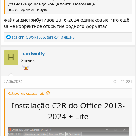
установка дошла до конца почти. Потом ещё
поэкспериментирую.
Файлы дистрибутивов 2016-2024 одинаковые. Что ещё
за не корректное открытие родного формата?
Р
scsichnik
,
wolk1535
,
tarak01
и ещё 3
е
а
к
hardwolfy
H
ц
Ученик
и
и
:
27.06.2024
#1 221
Ratiborus сказал(а):
Instalação C2R do Office 2013-
2024 + Lite