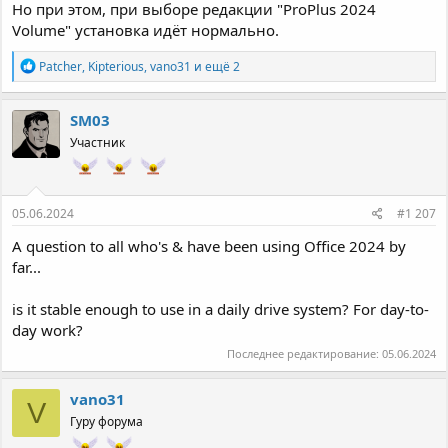
Но при этом, при выборе редакции "ProPlus 2024
Volume" установка идёт нормально.
Р
Patcher
,
Kipterious
,
vano31
и ещё 2
е
а
к
SM03
ц
Участник
и
и
:
05.06.2024
#1 207
A question to all who's & have been using Office 2024 by
far...
is it stable enough to use in a daily drive system? For day-to-
day work?
Последнее редактирование:
05.06.2024
vano31
V
Гуру форума