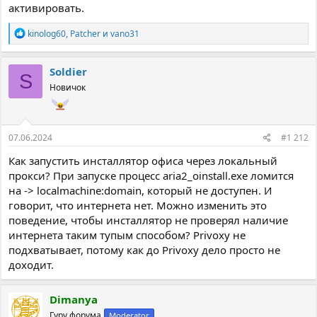
активировать.
Р
kinolog60
,
Patcher
и
vano31
е
а
к
Soldier
S
ц
Новичок
и
и
:
07.06.2024
#1 212
Как запустить инсталлятор офиса через локальный
прокси? При запуске процесс aria2_oinstall.exe ломится
на -> localmachine:domain, который не доступен. И
говорит, что интернета нет. Можно изменить это
поведение, чтобы инсталлятор не проверял наличие
интернета таким тупым способом? Privoxy не
подхватывает, потому как до Privoxy дело просто не
доходит.
Dimanya
Гуру форума
Moderator