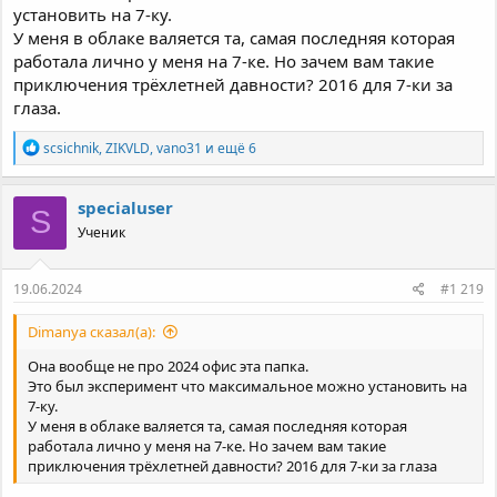
установить на 7-ку.
У меня в облаке валяется та, самая последняя которая
работала лично у меня на 7-ке. Но зачем вам такие
приключения трёхлетней давности? 2016 для 7-ки за
глаза.
Р
scsichnik
,
ZIKVLD
,
vano31
и ещё 6
е
а
к
specialuser
S
ц
Ученик
и
и
:
19.06.2024
#1 219
Dimanya сказал(а):
Она вообще не про 2024 офис эта папка.
Это был эксперимент что максимальное можно установить на
7-ку.
У меня в облаке валяется та, самая последняя которая
работала лично у меня на 7-ке. Но зачем вам такие
приключения трёхлетней давности? 2016 для 7-ки за глаза