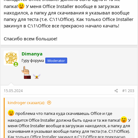
папка!
У меня Office Installer вообще в загрузках
находился, а папку для скачивания я указывал вообще
папку для теста (т.е. C:\1\Office). Как только Office Installer
закинул в C:\1\Office все прекрасно начало качать!
Спасибо всем большое!
Dimanya
Гуру форума
Moderator
15.05.2024
#1 203
kindroger сказал(а):
проблема что папка куда скачиваешь Office и где
находится Office Installer должна быть одна и та же папка!
У
меня Office Installer вообще в загрузках находился, а папку для
скачивания я указывал вообще папку для теста (т.е. C:\1\Office).
Как только Office Installer закинул в C:\1\Office все прекрасно