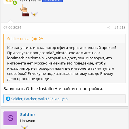
07.06.2024
#1 213
Soldier сказал(а):
Как запустить инсталлятор офиса через локальный прокси?
При запуске процесс aria2_oinstall.exe ломится на ->
localmachine:domain, который не доступен. И говорит, что
интернета нет. Можно изменить это поведение, чтобы
инсталлятор не проверял наличие интернета таким тупым
способом? Privoxy не подхватывает, потому как до Privoxy
дело просто не доходит.
Запустить Office Installer+ и зайти в настройки.
Р
Soldier
,
Patcher
,
wolk1535
и ещё 6
е
а
к
Soldier
S
ц
Новичок
и
и