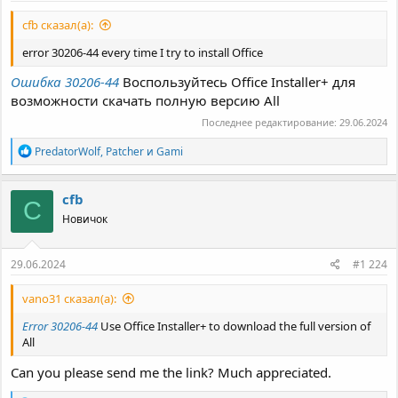
instalar o Office no Windows 7.
cfb сказал(а):
Senha de arquivo Office 2013-2024 C2R:
2024
error 30206-44 every time I try to install Office
Ошибка 30206-44
Воспользуйтесь Office Installer+ для
возможности скачать полную версию All
Последнее редактирование:
29.06.2024
Р
PredatorWolf
,
Patcher
и
Gami
е
а
к
cfb
C
ц
Новичок
и
и
:
29.06.2024
#1 224
vano31 сказал(а):
Error 30206-44
Use Office Installer+ to download the full version of
All
Can you please send me the link? Much appreciated.