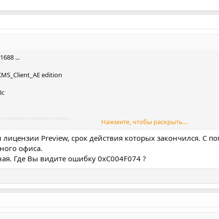
688 ...
KMS_Client_AE edition
8c
=====================
Нажмите, чтобы раскрыть...
ы лицензии Preview, срок действия которых закончился. С
KMS_Client_AE edition
ного офиса.
ная. Где Вы видите ошибку 0xC004F074 ?
8c
om:1688 ...