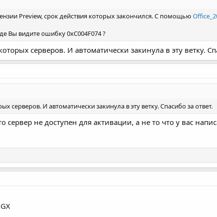
KMS_Client_AE edition
цензии Preview, срок действия которых закончился. С помощью
Office_
8c
Где Вы видите ошибку 0xC004F074 ?
торых серверов. И автоматически закинула в эту ветку. Спа
=====================
KMS_Client_AE edition
8c
х серверов. И автоматически закинула в эту ветку. Спасибо за ответ.
 сервер не доступен для активации, а не то что у вас напис
ine также не заработало... Подскажите, почему перестало работать?
3GX