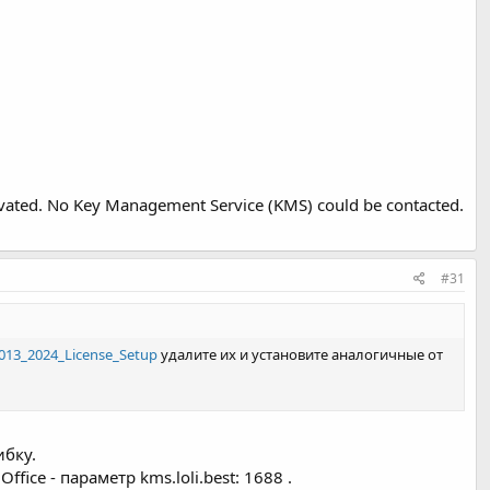
tivated. No Key Management Service (KMS) could be contacted.
#31
2013_2024_License_Setup
удалите их и установите аналогичные от
ибку.
fice - параметр kms.loli.best: 1688 .