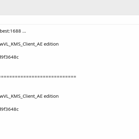
best:1688 ...
ewVL_KMS_Client_AE edition
d9f3648c
============================
ewVL_KMS_Client_AE edition
d9f3648c