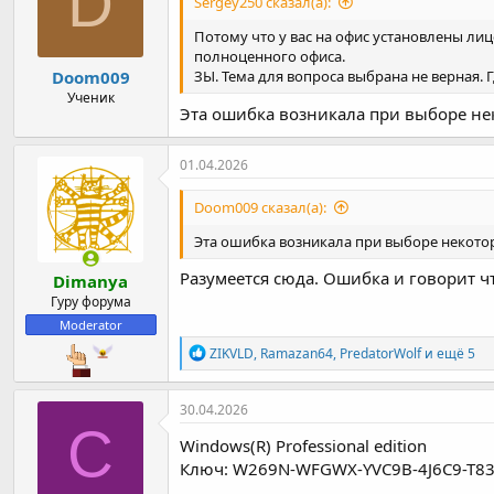
D
Sergey250 сказал(а):
и
:
== Office 24, Office24ProPlus2024PreviewVL_
Потому что у вас на офис установлены ли
Office 24, VOLUME_KMSCLIENT channel
полноценного офиса.
SKU ID: fceda083-1203-402a-8ec4-3d7ed9f364
Doom009
ЗЫ. Тема для вопроса выбрана не верная. 
Partial Product Key: TX3T2
Ученик
===== ACTIVATION SUCCESSFUL =====
Эта ошибка возникала при выборе неко
======================================
01.04.2026
== Office 24, Office24ProPlus2024PreviewVL_
Doom009 сказал(а):
Office 24, VOLUME_KMSCLIENT channel
SKU ID: fceda083-1203-402a-8ec4-3d7ed9f364
Эта ошибка возникала при выборе некоторы
Partial Product Key: TX3T2
KMS-host Machine: kms.cgtsoft.com:1688
Разумеется сюда. Ошибка и говорит что
Dimanya
Renewal interval: 7 дн. 00 ч. 00 мин.
Гуру форума
License Status: ---UNLICENSED---
Moderator
Р
ZIKVLD
,
Ramazan64
,
PredatorWolf
и ещё 5
Смена серверов не помогает, через KMSoffl
е
а
к
30.04.2026
ц
C
и
Windows(R) Professional edition
и
Ключ: W269N-WFGWX-YVC9B-4J6C9-T8
: