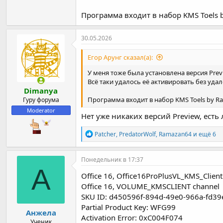
Программа входит в набор KMS Toels 
30.05.2026
Егор Арунг сказал(а):
У меня тоже была установлена версия Pre
Всё таки удалось её активировать без удален
Dimanya
Программа входит в набор KMS Toels by R
Гуру форума
Moderator
Нет уже никаких версий Preview, ест
Р
Patcher
,
PredatorWolf
,
Ramazan64
и ещё 6
е
а
к
Понедельник в 17:37
ц
А
и
Office 16, Office16ProPlusVL_KMS_Client
и
Office 16, VOLUME_KMSCLIENT channel
:
SKU ID: d450596f-894d-49e0-966a-fd3
Partial Product Key: WFG99
Анжела
Activation Error: 0xC004F074
Ученик