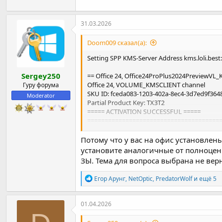
31.03.2026
Doom009 сказал(а):
Setting SPP KMS-Server Address kms.loli.best:1
Sergey250
== Office 24, Office24ProPlus2024PreviewVL_
Office 24, VOLUME_KMSCLIENT channel
Гуру форума
SKU ID: fceda083-1203-402a-8ec4-3d7ed9f364
Moderator
Partial Product Key: TX3T2
===== ACTIVATION SUCCESSFUL =====
======================================
Потому что у вас на офис установлен
== Office 24, Office24ProPlus2024PreviewVL_
установите аналогичные от полноцен
Office 24, VOLUME_KMSCLIENT channel
ЗЫ. Тема для вопроса выбрана не вер
SKU ID: fceda083-1203-402a-8ec4-3d7ed9f364
Partial Product Key: TX3T2
Р
Егор Арунг
,
NetOptic
,
PredatorWolf
и ещё 5
KMS-host Machine: kms.loli.best:1688
е
Renewal interval: 90 дн. 00 ч. 00 мин.
а
License Status: ---UNLICENSED---
к
01.04.2026
ц
и
Setting SPP KMS-Server Address kms.cgtsoft.c