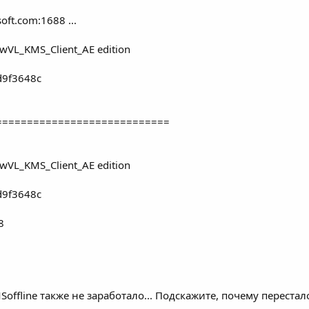
oft.com:1688 ...
ewVL_KMS_Client_AE edition
d9f3648c
============================
ewVL_KMS_Client_AE edition
d9f3648c
8
offline также не заработало... Подскажите, почему перестал