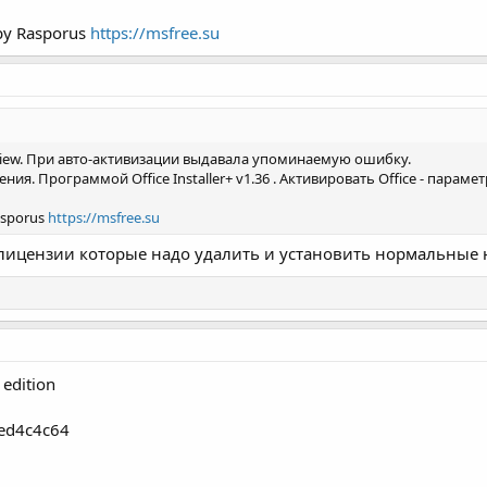
by Rasporus
https://msfree.su
view. При авто-активизации выдавала упоминаемую ошибку.
ия. Программой Office Installer+ v1.36 . Активировать Office - параметр k
asporus
https://msfree.su
ь лицензии которые надо удалить и установить нормальные н
 edition
9ed4c4c64