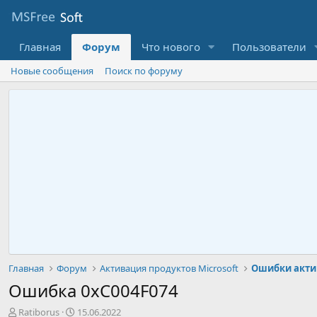
Главная
Форум
Что нового
Пользователи
Новые сообщения
Поиск по форуму
Главная
Форум
Активация продуктов Microsoft
Ошибки актив
Ошибка 0xC004F074
А
Д
Ratiborus
15.06.2022