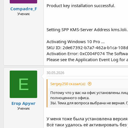
Product key installation successful.
Compadre_F
Ученик
Setting SPP KMS-Server Address kms.loli.
Activating Windows 10 Pro ...
SKU ID: 2de67392-b7a7-462a-b1ca-108
Activation Error: 0xC004F074 The Softwa
Please see the Application Event Log for 
30.05.2026
Е
Sergey250 сказал(а):
Потому что у вас на офис установлены ли
полноценного офиса.
Егор Арунг
ЗЫ. Тема для вопроса выбрана не верная. 
Ученик
У меня тоже была установлена версия
Всё таки удалось её активировать без у