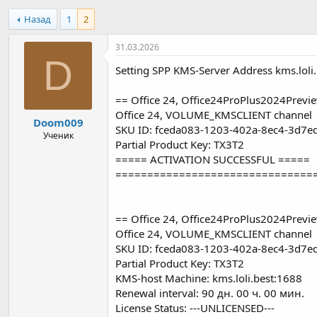
в
а
Назад
1
2
т
т
о
а
р
н
31.03.2026
т
а
D
Setting SPP KMS-Server Address kms.loli.
е
ч
м
а
ы
л
== Office 24, Office24ProPlus2024Previ
а
Office 24, VOLUME_KMSCLIENT channel
Doom009
SKU ID: fceda083-1203-402a-8ec4-3d7e
Ученик
Partial Product Key: TX3T2
===== ACTIVATION SUCCESSFUL =====
===============================
== Office 24, Office24ProPlus2024Previ
Office 24, VOLUME_KMSCLIENT channel
SKU ID: fceda083-1203-402a-8ec4-3d7e
Partial Product Key: TX3T2
KMS-host Machine: kms.loli.best:1688
Renewal interval: 90 дн. 00 ч. 00 мин.
License Status: ---UNLICENSED---