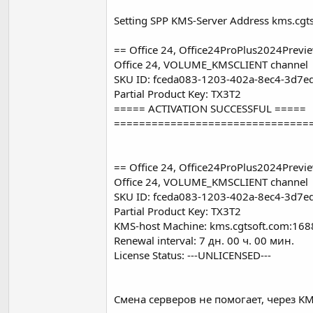
Setting SPP KMS-Server Address kms.cgts
== Office 24, Office24ProPlus2024Previ
Office 24, VOLUME_KMSCLIENT channel
SKU ID: fceda083-1203-402a-8ec4-3d7e
Partial Product Key: TX3T2
===== ACTIVATION SUCCESSFUL =====
===============================
== Office 24, Office24ProPlus2024Previ
Office 24, VOLUME_KMSCLIENT channel
SKU ID: fceda083-1203-402a-8ec4-3d7e
Partial Product Key: TX3T2
KMS-host Machine: kms.cgtsoft.com:168
Renewal interval: 7 дн. 00 ч. 00 мин.
License Status: ---UNLICENSED---
Смена серверов не помогает, через KMS