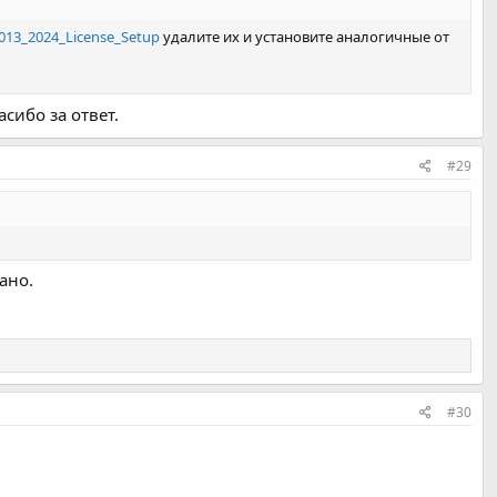
2013_2024_License_Setup
удалите их и установите аналогичные от
сибо за ответ.
#29
ано.
#30