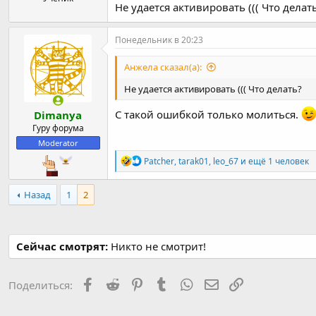
Не удается активировать ((( Что делат
Понедельник в 20:23
Анжела сказал(а):
Не удается активировать ((( Что делать?
С такой ошибкой только молиться.
Dimanya
Гуру форума
Moderator
Р
Patcher
,
tarak01
,
leo_67
и ещё 1 человек
е
а
к
Назад
1
2
ц
и
и
:
Сейчас смотрят:
Никто не смотрит!
Facebook
Reddit
Pinterest
Tumblr
WhatsApp
Электронная почт
Ссылка
Поделиться: