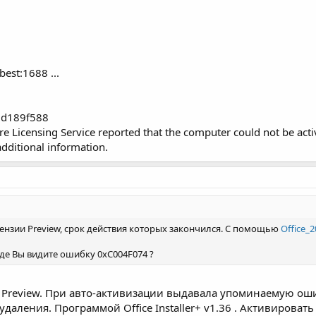
best:1688 ...
dd189f588
re Licensing Service reported that the computer could not be ac
additional information.
цензии Preview, срок действия которых закончился. С помощью
Office_
Где Вы видите ошибку 0xC004F074 ?
 Preview. При авто-активизации выдавала упоминаемую ош
даления. Программой Office Installer+ v1.36 . Активировать Of