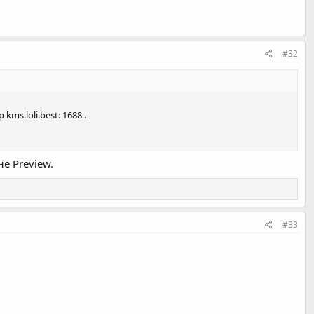
#32
ms.loli.best: 1688 .
е Preview.
#33