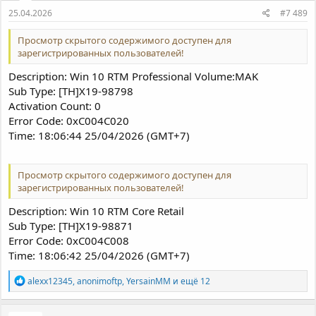
25.04.2026
#7 489
Просмотр скрытого содержимого доступен для
зарегистрированных пользователей!
Description: Win 10 RTM Professional Volume:MAK
Sub Type: [TH]X19-98798
Activation Count: 0
Error Code: 0xC004C020
Time: 18:06:44 25/04/2026 (GMT+7)
Просмотр скрытого содержимого доступен для
зарегистрированных пользователей!
Description: Win 10 RTM Core Retail
Sub Type: [TH]X19-98871
Error Code: 0xC004C008
Time: 18:06:42 25/04/2026 (GMT+7)
Р
alexx12345
,
anonimoftp
,
YersainMM
и ещё 12
е
а
к