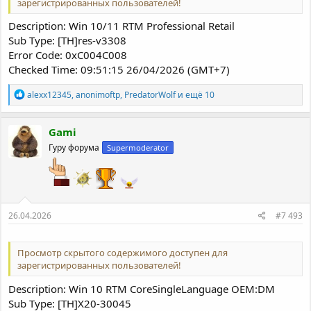
зарегистрированных пользователей!
Description: Win 10/11 RTM Professional Retail
Sub Type: [TH]res-v3308
Error Code: 0xC004C008
Checked Time: 09:51:15 26/04/2026 (GMT+7)
Р
alexx12345
,
anonimoftp
,
PredatorWolf
и ещё 10
е
а
к
Gami
ц
Гуру форума
Supermoderator
и
и
:
26.04.2026
#7 493
Просмотр скрытого содержимого доступен для
зарегистрированных пользователей!
Description: Win 10 RTM CoreSingleLanguage OEM:DM
Sub Type: [TH]X20-30045