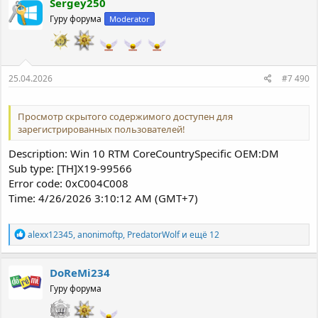
Sergey250
ц
Гуру форума
Moderator
и
и
:
25.04.2026
#7 490
Просмотр скрытого содержимого доступен для
зарегистрированных пользователей!
Description: Win 10 RTM CoreCountrySpecific OEM:DM
Sub type: [TH]X19-99566
Error code: 0xC004C008
Time: 4/26/2026 3:10:12 AM (GMT+7)
Р
alexx12345
,
anonimoftp
,
PredatorWolf
и ещё 12
е
а
к
DoReMi234
ц
Гуру форума
и
и
: