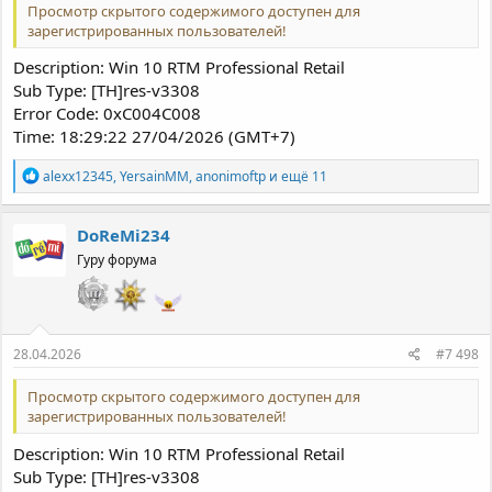
Просмотр скрытого содержимого доступен для
зарегистрированных пользователей!
Description: Win 10 RTM Professional Retail
Sub Type: [TH]res-v3308
Error Code: 0xC004C008
Time: 18:29:22 27/04/2026 (GMT+7)
Р
alexx12345
,
YersainMM
,
anonimoftp
и ещё 11
е
а
к
DoReMi234
ц
Гуру форума
и
и
:
28.04.2026
#7 498
Просмотр скрытого содержимого доступен для
зарегистрированных пользователей!
Description: Win 10 RTM Professional Retail
Sub Type: [TH]res-v3308