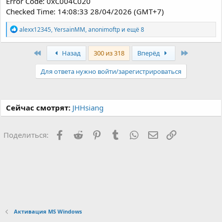
Error Code: 0xC004C020
Checked Time: 14:08:33 28/04/2026 (GMT+7)
Р
alexx12345
,
YersainMM
,
anonimoftp
и ещё 8
е
а
к
Первый
Последня
Назад
300 из 318
Вперёд
ц
и
Для ответа нужно войти/зарегистрироваться
и
:
Сейчас смотрят:
JHHsiang
Facebook
Reddit
Pinterest
Tumblr
WhatsApp
Электронная поч
Ссылка
Поделиться:
Активация MS Windows