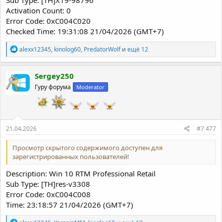
Sub Type: [TH]X19-98796
Activation Count: 0
Error Code: 0xC004C020
Checked Time: 19:31:08 21/04/2026 (GMT+7)
Р
alexx12345
,
kinolog60
,
PredatorWolf
и ещё 12
е
а
к
Sergey250
ц
Гуру форума
Moderator
и
и
:
21.04.2026
#7 477
Просмотр скрытого содержимого доступен для
зарегистрированных пользователей!
Description: Win 10 RTM Professional Retail
Sub Type: [TH]res-v3308
Error Code: 0xC004C008
Time: 23:18:57 21/04/2026 (GMT+7)
Р