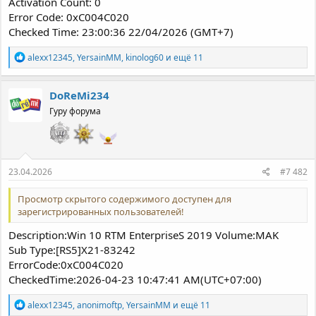
Activation Count: 0
Error Code: 0xC004C020
Checked Time: 23:00:36 22/04/2026 (GMT+7)
Р
alexx12345
,
YersainMM
,
kinolog60
и ещё 11
е
а
к
DoReMi234
ц
Гуру форума
и
и
:
23.04.2026
#7 482
Просмотр скрытого содержимого доступен для
зарегистрированных пользователей!
Description:Win 10 RTM EnterpriseS 2019 Volume:MAK
Sub Type:[RS5]X21-83242
ErrorCode:0xC004C020
CheckedTime:2026-04-23 10:47:41 AM(UTC+07:00)
Р
alexx12345
,
anonimoftp
,
YersainMM
и ещё 11
е