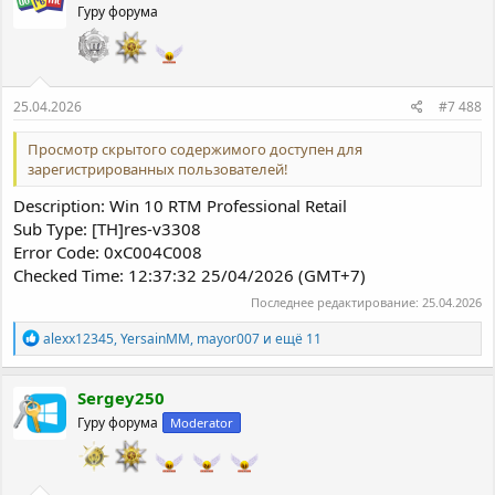
Гуру форума
и
и
:
25.04.2026
#7 488
Просмотр скрытого содержимого доступен для
зарегистрированных пользователей!
Description: Win 10 RTM Professional Retail
Sub Type: [TH]res-v3308
Error Code: 0xC004C008
Checked Time: 12:37:32 25/04/2026 (GMT+7)
Последнее редактирование:
25.04.2026
Р
alexx12345
,
YersainMM
,
mayor007
и ещё 11
е
а
к
Sergey250
ц
Гуру форума
Moderator
и
и
: