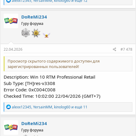
alexx12345
,
YersainMM
,
kinolog60
и ещё 12
е
а
к
DoReMi234
ц
Гуру форума
и
и
:
22.04.2026
#7 478
Просмотр скрытого содержимого доступен для
зарегистрированных пользователей!
Description: Win 10 RTM Professional Retail
Sub Type: [TH]res-v3308
Error Code: 0xC004C008
Checked Time: 10:02:00 22/04/2026 (GMT+7)
Р
alexx12345
,
YersainMM
,
kinolog60
и ещё 11
е
а
к
DoReMi234
ц
Гуру форума
и
и