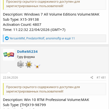
Просмотр скрытого содержимого доступен для
зарегистрированных пользователей!
Description: Windows 7 All Volume Editions Volume:MAK
Sub Type: X15-39138
Activation Count: 4807
Time: 11:22:32 22/04/2026 (GMT+7)
Р
YersainMM
,
PredatorWolf
,
anonimoftp
и ещё 11
е
а
к
DoReMi234
ц
Гуру форума
и
и
:
22.04.2026
#7 481
Просмотр скрытого содержимого доступен для
зарегистрированных пользователей!
Description: Win 10 RTM Professional Volume:MAK
Sub Type: [TH]X19-98799