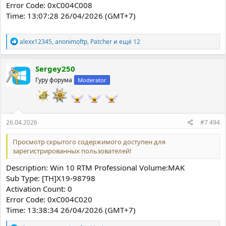
Error Code: 0xC004C008
Time: 13:07:28 26/04/2026 (GMT+7)
Р
alexx12345
,
anonimoftp
,
Patcher
и ещё 12
е
а
к
Sergey250
ц
Гуру форума
Moderator
и
и
:
26.04.2026
#7 494
Просмотр скрытого содержимого доступен для
зарегистрированных пользователей!
Description: Win 10 RTM Professional Volume:MAK
Sub Type: [TH]X19-98798
Activation Count: 0
Error Code: 0xC004C020
Time: 13:38:34 26/04/2026 (GMT+7)