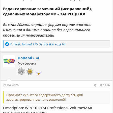
Редактирование замечаний (исправлений),
сделанных модераторами - ЗАПРЕЩЕНО!
Важно! Администрация форума вправе вносить
изменения в данные правила без персонального
оповещения пользователей!
Р
Puharik
,
fomka1975
,
Xrustalik
и ещё 64
е
а
к
DoReMi234
ц
Гуру форума
и
и
:
21.04.2026
#7 476
Просмотр скрытого содержимого доступен для
зарегистрированных пользователей!
Description: Win 10 RTM Professional Volume:MAK