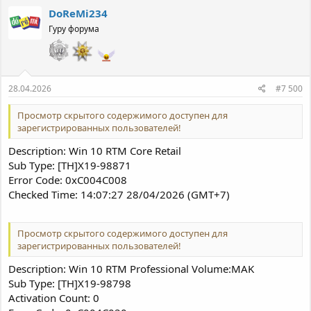
к
DoReMi234
ц
Гуру форума
и
и
:
28.04.2026
#7 500
Просмотр скрытого содержимого доступен для
зарегистрированных пользователей!
Description: Win 10 RTM Core Retail
Sub Type: [TH]X19-98871
Error Code: 0xC004C008
Checked Time: 14:07:27 28/04/2026 (GMT+7)
Просмотр скрытого содержимого доступен для
зарегистрированных пользователей!
Description: Win 10 RTM Professional Volume:MAK
Sub Type: [TH]X19-98798
Activation Count: 0