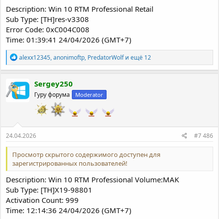
Description: Win 10 RTM Professional Retail
Sub Type: [TH]res-v3308
Error Code: 0xC004C008
Time: 01:39:41 24/04/2026 (GMT+7)
Р
alexx12345
,
anonimoftp
,
PredatorWolf
и ещё 12
е
а
к
Sergey250
ц
Гуру форума
Moderator
и
и
:
24.04.2026
#7 486
Просмотр скрытого содержимого доступен для
зарегистрированных пользователей!
Description: Win 10 RTM Professional Volume:MAK
Sub Type: [TH]X19-98801
Activation Count: 999
Time: 12:14:36 24/04/2026 (GMT+7)