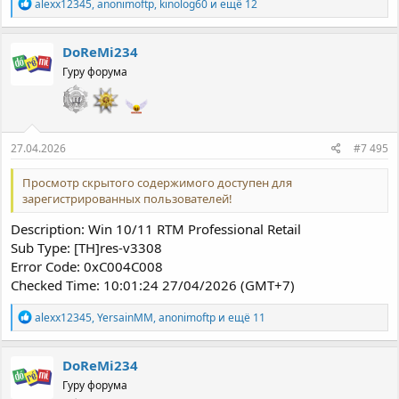
Р
alexx12345
,
anonimoftp
,
kinolog60
и ещё 12
е
а
к
DoReMi234
ц
Гуру форума
и
и
:
27.04.2026
#7 495
Просмотр скрытого содержимого доступен для
зарегистрированных пользователей!
Description: Win 10/11 RTM Professional Retail
Sub Type: [TH]res-v3308
Error Code: 0xC004C008
Checked Time: 10:01:24 27/04/2026 (GMT+7)
Р
alexx12345
,
YersainMM
,
anonimoftp
и ещё 11
е
а
к
DoReMi234
ц
Гуру форума
и