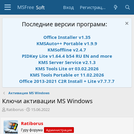
Вход
Регистрация
Последние версии программ:
Office Installer v1.35
KMSAuto++ Portable v1.9.9
KMSoffline v2.4.7
PIDKey Lite v1.64.4 b54 RU EN and more
KMS Server Service v2.1.3
KMS Tools Lite от 03.02.2026
KMS Tools Portable от 11.02.2026
Office 2013-2021 C2R Install + Lite v7.7.7.7
Активация MS Windows
Ключи активации MS Windows
А
Д
Ratiborus
15.06.2022
в
а
т
т
Ratiborus
о
а
Гуру форума
Администрация
р
н