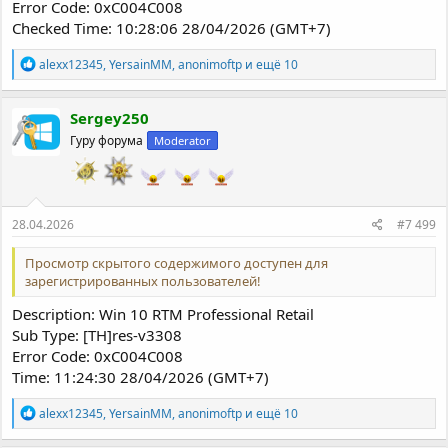
Error Code: 0xC004C008
Checked Time: 10:28:06 28/04/2026 (GMT+7)
Р
alexx12345
,
YersainMM
,
anonimoftp
и ещё 10
е
а
к
Sergey250
ц
Гуру форума
Moderator
и
и
:
28.04.2026
#7 499
Просмотр скрытого содержимого доступен для
зарегистрированных пользователей!
Description: Win 10 RTM Professional Retail
Sub Type: [TH]res-v3308
Error Code: 0xC004C008
Time: 11:24:30 28/04/2026 (GMT+7)
Р
alexx12345
,
YersainMM
,
anonimoftp
и ещё 10
е
а