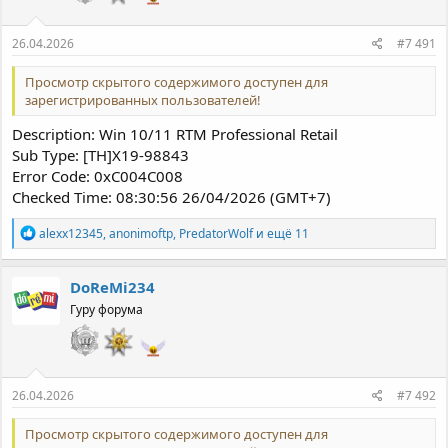
26.04.2026
#7 491
Просмотр скрытого содержимого доступен для
зарегистрированных пользователей!
Description: Win 10/11 RTM Professional Retail
Sub Type: [TH]X19-98843
Error Code: 0xC004C008
Checked Time: 08:30:56 26/04/2026 (GMT+7)
Р
alexx12345
,
anonimoftp
,
PredatorWolf
и ещё 11
е
а
к
DoReMi234
ц
Гуру форума
и
и
:
26.04.2026
#7 492
Просмотр скрытого содержимого доступен для