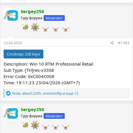
а
к
Sergey250
ц
Гуру форума
Moderator
и
и
:
23.04.2026
#7 483
Спойлер:
230 keys
Description: Win 10 RTM Professional Retail
Sub Type: [TH]res-v3308
Error Code: 0xC004C008
Time: 19:11:23 23/04/2026 (GMT+7)
Р
Tesla
,
alexx12345
,
anonimoftp
и ещё 12
е
а
к
Sergey250
ц
Гуру форума
Moderator
и
и
: