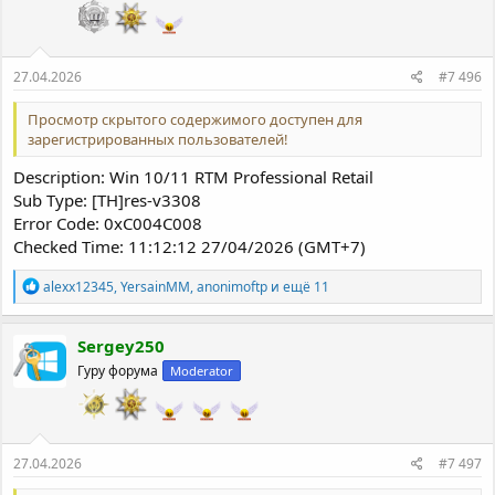
и
:
27.04.2026
#7 496
Просмотр скрытого содержимого доступен для
зарегистрированных пользователей!
Description: Win 10/11 RTM Professional Retail
Sub Type: [TH]res-v3308
Error Code: 0xC004C008
Checked Time: 11:12:12 27/04/2026 (GMT+7)
Р
alexx12345
,
YersainMM
,
anonimoftp
и ещё 11
е
а
к
Sergey250
ц
Гуру форума
Moderator
и
и
:
27.04.2026
#7 497