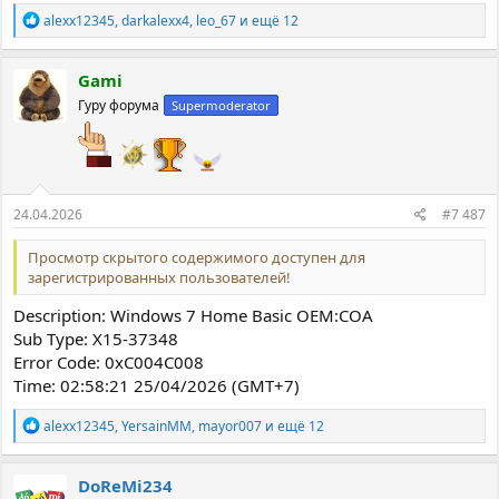
Р
alexx12345
,
darkalexx4
,
leo_67
и ещё 12
е
а
к
Gami
ц
Гуру форума
Supermoderator
и
и
:
24.04.2026
#7 487
Просмотр скрытого содержимого доступен для
зарегистрированных пользователей!
Description: Windows 7 Home Basic OEM:COA
Sub Type: X15-37348
Error Code: 0xC004C008
Time: 02:58:21 25/04/2026 (GMT+7)
Р
alexx12345
,
YersainMM
,
mayor007
и ещё 12
е
а
к
DoReMi234
ц