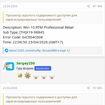
23.04.2026
#7 484
Просмотр скрытого содержимого доступен для
зарегистрированных пользователей!
Description: Win 10 RTM Professional Retail
Sub Type: [TH]X19-98845
Error Code: 0xC004C008
Time: 22:06:50 23/04/2026 (GMT+7)
Р
alexx12345
,
anonimoftp
,
YersainMM
и ещё 12
е
а
к
Sergey250
ц
Гуру форума
Moderator
и
и
:
23.04.2026
#7 485
Просмотр скрытого содержимого доступен для
зарегистрированных пользователей!