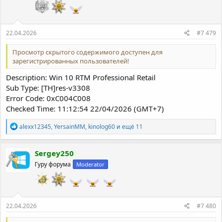
:
22.04.2026
#7 479
Просмотр скрытого содержимого доступен для
зарегистрированных пользователей!
Description: Win 10 RTM Professional Retail
Sub Type: [TH]res-v3308
Error Code: 0xC004C008
Checked Time: 11:12:54 22/04/2026 (GMT+7)
Р
alexx12345
,
YersainMM
,
kinolog60
и ещё 11
е
а
к
Sergey250
ц
Гуру форума
Moderator
и
и
:
22.04.2026
#7 480