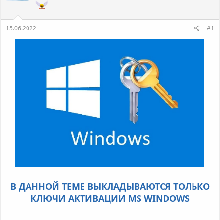
т
а
е
ч
м
а
15.06.2022
#1
ы
л
а
В ДАННОЙ ТЕМЕ ВЫКЛАДЫВАЮТСЯ ТОЛЬКО
КЛЮЧИ АКТИВАЦИИ MS WINDOWS