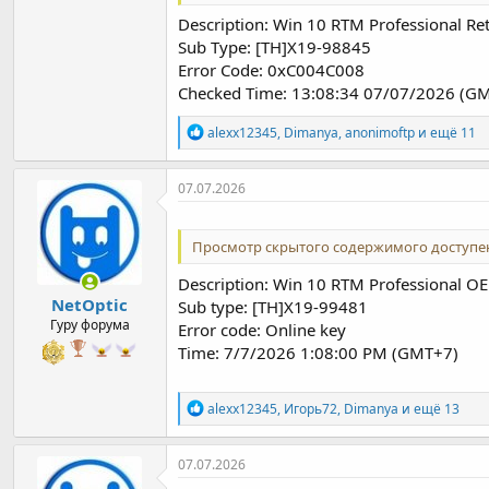
Description: Win 10 RTM Professional Ret
Sub Type: [TH]X19-98845
Error Code: 0xC004C008
Checked Time: 13:08:34 07/07/2026 (G
Р
alexx12345
,
Dimanya
,
anonimoftp
и ещё 11
е
а
к
07.07.2026
ц
и
и
Просмотр скрытого содержимого доступен
:
Description: Win 10 RTM Professional 
NetOptic
Sub type: [TH]X19-99481
Гуру форума
Error code: Online key
Time: 7/7/2026 1:08:00 PM (GMT+7)
Р
alexx12345
,
Игорь72
,
Dimanya
и ещё 13
е
а
к
07.07.2026
ц