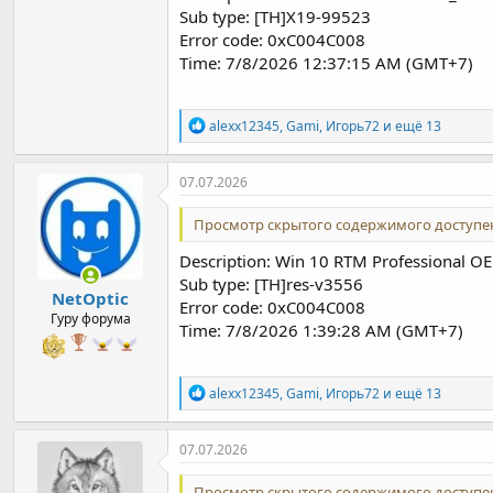
Sub type: [TH]X19-99523
Error code: 0xC004C008
Time: 7/8/2026 12:37:15 AM (GMT+7)
Р
alexx12345
,
Gami
,
Игорь72
и ещё 13
е
а
к
07.07.2026
ц
и
Просмотр скрытого содержимого доступен
и
:
Description: Win 10 RTM Professional 
Sub type: [TH]res-v3556
NetOptic
Error code: 0xC004C008
Гуру форума
Time: 7/8/2026 1:39:28 AM (GMT+7)
Р
alexx12345
,
Gami
,
Игорь72
и ещё 13
е
а
к
07.07.2026
ц
и
Просмотр скрытого содержимого доступен