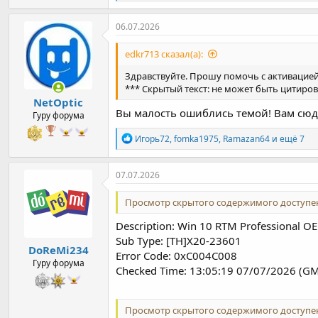
е
а
к
06.07.2026
ц
и
edkr713 сказал(а):
и
:
Здравствуйте. Прошу помочь с активацией 
*** Скрытый текст: не может быть цитиров
NetOptic
Вы малость ошиблись темой! Вам сю
Гуру форума
Р
Игорь72
,
fomka1975
,
Ramazan64
и ещё 7
е
а
к
07.07.2026
ц
и
Просмотр скрытого содержимого доступен
и
:
Description: Win 10 RTM Professional 
Sub Type: [TH]X20-23601
DoReMi234
Error Code: 0xC004C008
Гуру форума
Checked Time: 13:05:19 07/07/2026 (G
Просмотр скрытого содержимого доступен