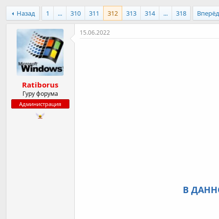
в
а
Назад
1
...
310
311
312
313
314
...
318
Вперё
т
т
о
а
р
н
15.06.2022
т
а
е
ч
м
а
ы
л
а
Ratiborus
Гуру форума
Администрация
В ДАНН