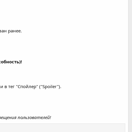
ан ранее.
обность)!
в тег "Спойлер" ("Spoiler").
вещения пользователей!