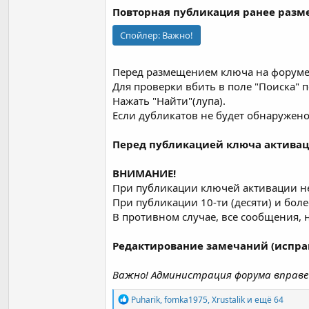
Повторная публикация ранее раз
Спойлер:
Важно!
Перед размещением ключа на форуме
Для проверки вбить в поле "Поиска" 
Нажать "Найти"(лупа).
Если дубликатов не будет обнаружено
Перед публикацией ключа активаци
ВНИМАНИЕ!
При публикации ключей активации нео
При публикации 10-ти (десяти) и более
В противном случае, все сообщения, 
Редактирование замечаний (испра
Важно! Администрация форума вправе 
Р
Puharik
,
fomka1975
,
Xrustalik
и ещё 64