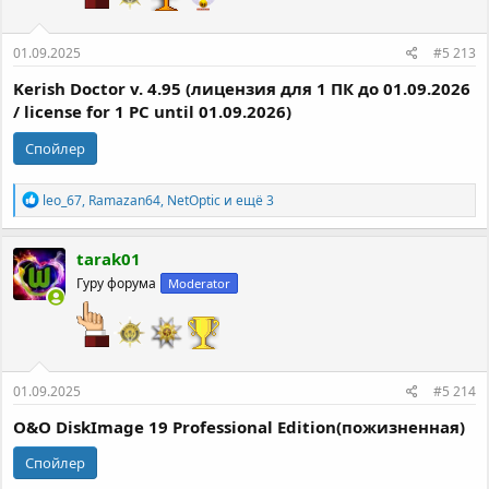
01.09.2025
#5 213
Kerish Doctor v. 4.95 (лицензия для 1 ПК до 01.09.2026
/ license for 1 PC until 01.09.2026)
Спойлер
Р
leo_67
,
Ramazan64
,
NetOptic
и ещё 3
е
а
к
tarak01
ц
Гуру форума
Moderator
и
и
:
01.09.2025
#5 214
O&O DiskImage 19 Professional Edition(пожизненная)
Спойлер