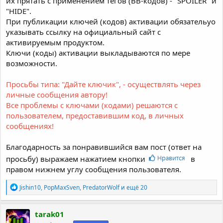
их прятать с применением тегов (ВВ-кодов) - "SPOILER" и
"HIDE".
При публикации ключей (кодов) активации обязательyо
указывать ссылку на официальный сайт с
активируемым продуктом.
Ключи (коды) активации выкладываются по мере
возможности.
Просьбы типа: "Дайте ключик", - осуществлять через
личные сообщения автору!
Все проблемы с ключами (кодами) решаются с
пользователем, предоставившим код, в личных
сообщениях!
Благодарность за понравившийся вам пост (ответ на
просьбу) выражаем нажатием кнопки
в
правом нижнем углу сообщения пользователя.
Р
Jishin10
,
PopMaxSven
,
PredatorWolf
и ещё 20
е
а
к
tarak01
ц