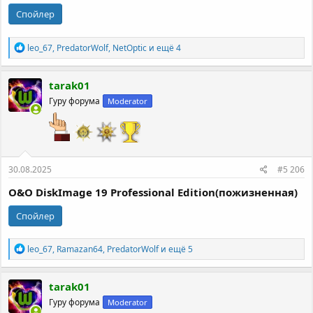
Спойлер
Р
leo_67
,
PredatorWolf
,
NetOptic
и ещё 4
е
а
к
tarak01
ц
Гуру форума
Moderator
и
и
:
30.08.2025
#5 206
O&O DiskImage 19 Professional Edition(пожизненная)
Спойлер
Р
leo_67
,
Ramazan64
,
PredatorWolf
и ещё 5
е
а
к
tarak01
ц
Гуру форума
Moderator
и