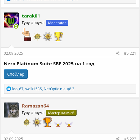
е
а
к
tarak01
ц
Гуру форума
Moderator
и
и
:
02.09.2025
#5 221
Nero Platinum Suite SBE 2025 на 1 год
Спойлер
Р
leo_67
,
wolk1535
,
NetOptic
и ещё 3
е
а
к
Ramazan64
ц
Гуру форума
Мастер ключей
и
и
:
02.09.2025
#5 222