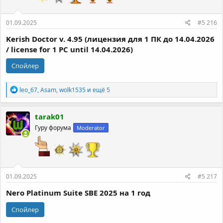
01.09.2025
#5 216
Kerish Doctor v. 4.95 (лицензия для 1 ПК до 14.04.2026
/ license for 1 PC until 14.04.2026)
Спойлер
Р
leo_67
,
Asam
,
wolk1535
и ещё 5
е
а
к
tarak01
ц
Гуру форума
Moderator
и
и
:
01.09.2025
#5 217
Nero Platinum Suite SBE 2025 на 1 год
Спойлер