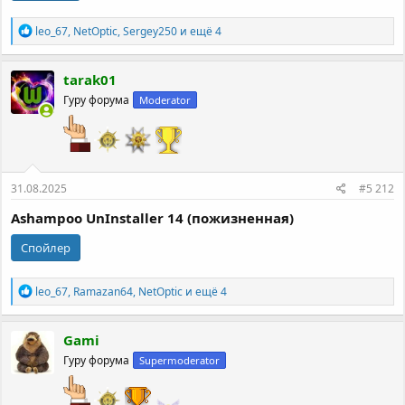
Р
leo_67
,
NetOptic
,
Sergey250
и ещё 4
е
а
к
tarak01
ц
Гуру форума
Moderator
и
и
:
31.08.2025
#5 212
Ashampoo UnInstaller 14 (пожизненная)
Спойлер
Р
leo_67
,
Ramazan64
,
NetOptic
и ещё 4
е
а
к
Gami
ц
Гуру форума
Supermoderator
и
и
: