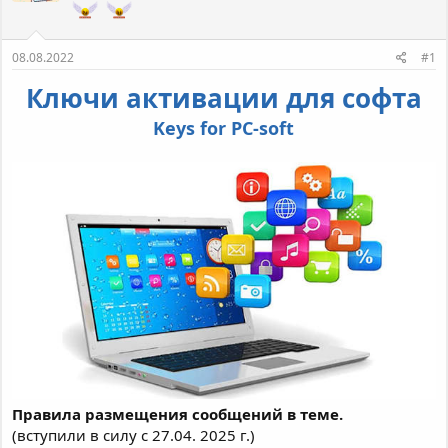
т
а
е
ч
м
а
08.08.2022
#1
ы
л
а
Ключи активации для софта
Keys for PC-soft
Правила размещения сообщений в теме.
(вступили в силу с 27.04. 2025 г.)