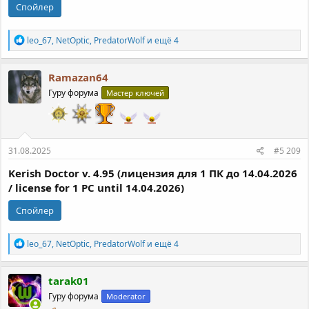
Спойлер
Р
leo_67
,
NetOptic
,
PredatorWolf
и ещё 4
е
а
к
Ramazan64
ц
Гуру форума
Мастер ключей
и
и
:
31.08.2025
#5 209
Kerish Doctor v. 4.95 (лицензия для 1 ПК до 14.04.2026
/ license for 1 PC until 14.04.2026)
Спойлер
Р
leo_67
,
NetOptic
,
PredatorWolf
и ещё 4
е
а
к
tarak01
ц
Гуру форума
Moderator
и
и