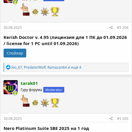
и
:
30.08.2025
#5 204
Kerish Doctor v. 4.95 (лицензия для 1 ПК до 01.09.2026
/ license for 1 PC until 01.09.2026)
Спойлер
Р
leo_67
,
PredatorWolf
,
Ramazan64
и ещё 4
е
а
к
tarak01
ц
Гуру форума
Moderator
и
и
:
30.08.2025
#5 205
Nero Platinum Suite SBE 2025 на 1 год