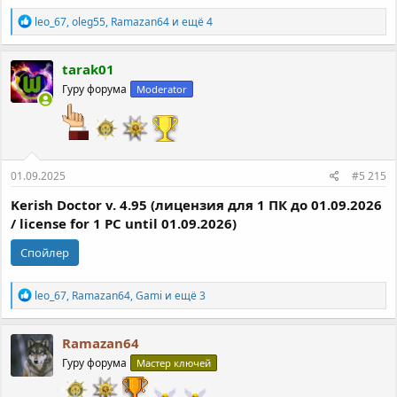
Р
leo_67
,
oleg55
,
Ramazan64
и ещё 4
е
а
к
tarak01
ц
Гуру форума
Moderator
и
и
:
01.09.2025
#5 215
Kerish Doctor v. 4.95 (лицензия для 1 ПК до 01.09.2026
/ license for 1 PC until 01.09.2026)
Спойлер
Р
leo_67
,
Ramazan64
,
Gami
и ещё 3
е
а
к
Ramazan64
ц
Гуру форума
Мастер ключей
и
и
: