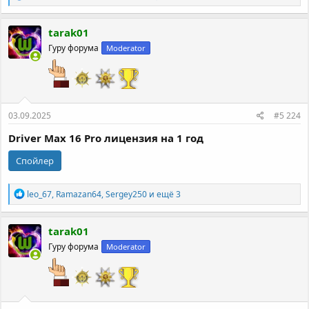
е
а
к
tarak01
ц
Гуру форума
Moderator
и
и
:
03.09.2025
#5 224
Driver Max 16 Pro лицензия на 1 год
Спойлер
Р
leo_67
,
Ramazan64
,
Sergey250
и ещё 3
е
а
к
tarak01
ц
Гуру форума
Moderator
и
и
: