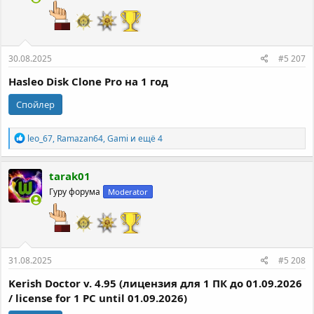
и
:
30.08.2025
#5 207
Hasleo Disk Clone Pro на 1 год
Спойлер
Р
leo_67
,
Ramazan64
,
Gami
и ещё 4
е
а
к
tarak01
ц
Гуру форума
Moderator
и
и
:
31.08.2025
#5 208
Kerish Doctor v. 4.95 (лицензия для 1 ПК до 01.09.2026
/ license for 1 PC until 01.09.2026)