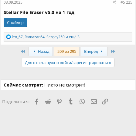
03.09.2025
#5 225
Stellar File Eraser v5.0 на 1 год
Спойлер
Р
leo_67
,
Ramazan64
,
Sergey250
и ещё 3
е
а
к
Первый
Последня
Назад
209 из 295
Вперёд
ц
и
Для ответа нужно войти/зарегистрироваться
и
:
Сейчас смотрят:
Никто не смотрит!
Facebook
Reddit
Pinterest
Tumblr
WhatsApp
Электронная поч
Ссылка
Поделиться: