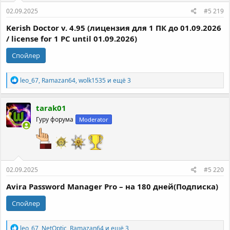
02.09.2025
#5 219
Kerish Doctor v. 4.95 (лицензия для 1 ПК до 01.09.2026
/ license for 1 PC until 01.09.2026)
Спойлер
Р
leo_67
,
Ramazan64
,
wolk1535
и ещё 3
е
а
к
tarak01
ц
Гуру форума
Moderator
и
и
:
02.09.2025
#5 220
Avira Password Manager Pro – на 180 дней(Подписка)
Спойлер
Р
leo_67
,
NetOptic
,
Ramazan64
и ещё 3