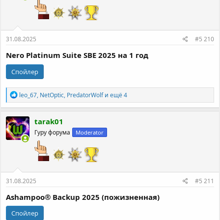
:
31.08.2025
#5 210
Nero Platinum Suite SBE 2025 на 1 год
Спойлер
Р
leo_67
,
NetOptic
,
PredatorWolf
и ещё 4
е
а
к
tarak01
ц
Гуру форума
Moderator
и
и
:
31.08.2025
#5 211
Ashampoo® Backup 2025 (пожизненная)
Спойлер