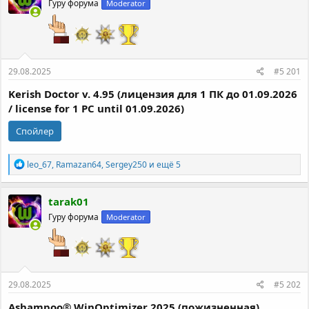
Гуру форума
Moderator
и
и
:
29.08.2025
#5 201
Kerish Doctor v. 4.95 (лицензия для 1 ПК до 01.09.2026
/ license for 1 PC until 01.09.2026)
Спойлер
Р
leo_67
,
Ramazan64
,
Sergey250
и ещё 5
е
а
к
tarak01
ц
Гуру форума
Moderator
и
и
:
29.08.2025
#5 202
Ashampoo® WinOptimizer 2025 (пожизненная)