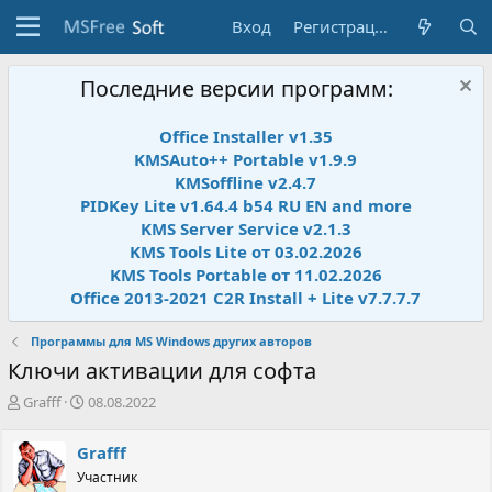
Вход
Регистрация
Последние версии программ:
Office Installer v1.35
KMSAuto++ Portable v1.9.9
KMSoffline v2.4.7
PIDKey Lite v1.64.4 b54 RU EN and more
KMS Server Service v2.1.3
KMS Tools Lite от 03.02.2026
KMS Tools Portable от 11.02.2026
Office 2013-2021 C2R Install + Lite v7.7.7.7
Программы для MS Windows других авторов
Ключи активации для софта
А
Д
Grafff
08.08.2022
в
а
т
т
Grafff
о
а
Участник
р
н