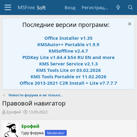
Вход
Регистрация
Последние версии программ:
Office Installer v1.35
KMSAuto++ Portable v1.9.9
KMSoffline v2.4.7
PIDKey Lite v1.64.4 b54 RU EN and more
KMS Server Service v2.1.3
KMS Tools Lite от 03.02.2026
KMS Tools Portable от 11.02.2026
Office 2013-2021 C2R Install + Lite v7.7.7.7
Новости форума и не только...
Правовой навигатор
А
Д
Ерофей
13.09.2022
в
а
т
т
Ерофей
о
а
Гуру форума
Moderator
р
н