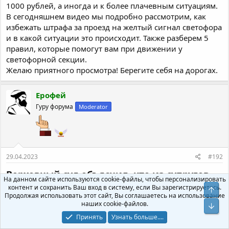
1000 рублей, а иногда и к более плачевным ситуациям.
В сегодняшнем видео мы подробно рассмотрим, как
избежать штрафа за проезд на желтый сигнал светофора
и в какой ситуации это происходит. Также разберем 5
правил, которые помогут вам при движении у
светофорной секции.
Желаю приятного просмотра! Берегите себя на дорогах.
Ерофей
Гуру форума
Moderator
29.04.2023
#192
Верховный суд объяснил, кто из супругов -
На данном сайте используются cookie-файлы, чтобы персонализировать
хозяин купленной перед свадьбой
контент и сохранить Ваш вход в систему, если Вы зарегистрируетесь.
Продолжая использовать этот сайт, Вы соглашаетесь на использование
квартиры
наших cookie-файлов.
Принять
Узнать больше....
Раздел нажитого в браке имущества - самый сложный и