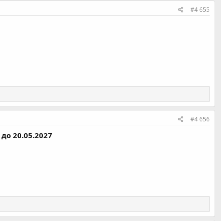
#4 655
#4 656
)
до
20.05.2027