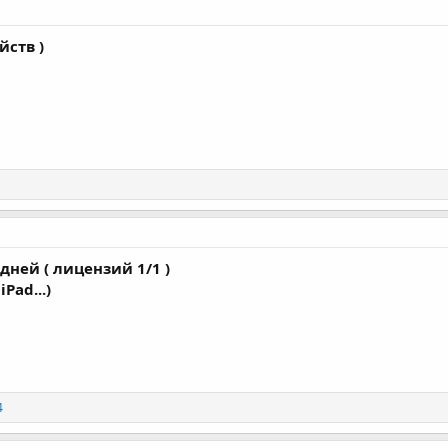
йств )
дней ( лицензий 1/1 )
Pad...)
4