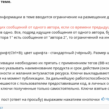
теме.
информации в теме вводится ограничение на размещение д
их сообщений от одного автора, если со времени предыду
 одно. Все, подряд идущие сообщения от одного автора, б
втора 1" есть сообщение от "автора 2", то ограничений на и
рифт(Ctrl+B); цвет шрифта - стандартный (чёрный). Размер
ивации необходимо их прятать с применением тегов (ВВ-кодо
но указывать наименование продукта и срок действия (око
ности и желания энтузиастов ресурса. Ключи выкладываютс
 на момент публикации. За дальнейшую работоспособность 
 решаются с пользователем предоставившим код, в личных 
 ключи полученные только самостоятельно. Ключи взятые с 
 пост (ответ на просьбу) выражаем нажатием кнопочки
37