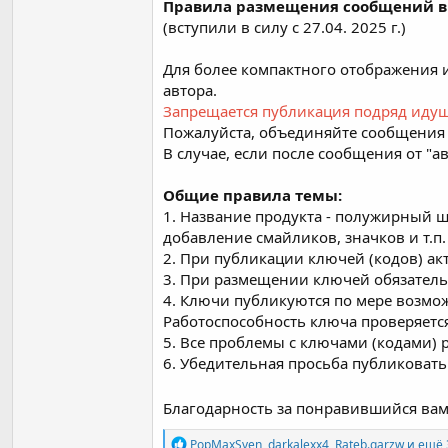
Правила размещения сообщений в 
(вступили в силу с 27.04. 2025 г.)
Для более компактного отображения 
автора.
Запрещается публикация подряд идущ
Пожалуйста, объединяйте сообщения в
В случае, если после сообщения от "а
Общие правила темы:
1. Название продукта - полужирный ш
добавление смайликов, значков и т.п.
2. При публикации ключей (кодов) акт
3. При размещении ключей обязатель
4. Ключи публикуются по мере возмож
Работоспособность ключа проверяется
5. Все проблемы с ключами (кодами)
6. Убедительная просьба публиковать
Благодарность за понравившийся вам
Р
PopMaxSven
,
darkalexx4
,
Rateb.garzw
и ещё 