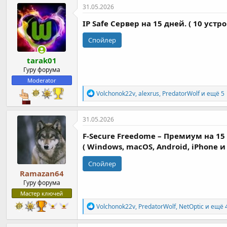
к
31.05.2026
ц
и
IP Safe Cервер на 15 дней. ( 10 устро
и
:
Спойлер
tarak01
Гуру форума
Moderator
Р
Volchonok22v
,
alexrus
,
PredatorWolf
и ещё 5
е
а
к
31.05.2026
ц
и
F-Secure Freedome – Премиум на 15 
и
( Windows, macOS, Android, iPhone и i
:
Спойлер
Ramazan64
Гуру форума
Мастер ключей
Р
Volchonok22v
,
PredatorWolf
,
NetOptic
и ещё 
е
а