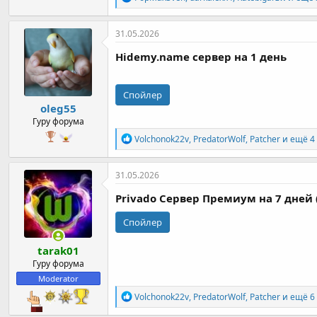
е
а
к
31.05.2026
ц
и
Hidemy
.
name сервер
на
1 день
и
:
Спойлер
oleg55
Гуру форума
Р
Volchonok22v
,
PredatorWolf
,
Patcher
и ещё 4
е
а
к
31.05.2026
ц
и
Privado Cервер Премиум на 7 дней (
и
:
Спойлер
tarak01
Гуру форума
Moderator
Р
Volchonok22v
,
PredatorWolf
,
Patcher
и ещё 6
е