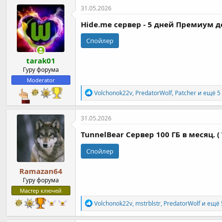
к
31.05.2026
ц
и
Hide.me сервер - 5 дней Премиум до
и
:
Спойлер
tarak01
Гуру форума
Moderator
Р
Volchonok22v
,
PredatorWolf
,
Patcher
и ещё 5
е
а
к
31.05.2026
ц
и
TunnelBear Cервер 100 ГБ в месяц. ( 
и
:
Спойлер
Ramazan64
Гуру форума
Мастер ключей
Р
Volchonok22v
,
mstrblstr
,
PredatorWolf
и ещё 
е
а