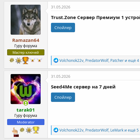
а
к
31.05.2026
ц
и
Trust.Zone Cервер Премиум 1 устрой
и
:
Спойлер
Ramazan64
Гуру форума
Мастер ключей
Р
Volchonok22v
,
PredatorWolf
,
Patcher
и ещё 4
е
а
к
31.05.2026
ц
и
Seed4Me сервер на 7 дней
и
:
Спойлер
tarak01
Гуру форума
Moderator
Р
Volchonok22v
,
PredatorWolf
,
LeMark
и ещё 5
е
а