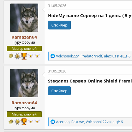
к
31.05.2026
ц
и
HideMy name Cервер на 1 день. ( 5 у
и
:
Спойлер
Ramazan64
Гуру форума
Мастер ключей
Р
Volchonok22v
,
PredatorWolf
,
alexrus
и ещё 6
е
а
к
31.05.2026
ц
и
Steganos Cервер Online Shield Pre
и
:
Спойлер
Ramazan64
Гуру форума
Мастер ключей
Р
Acerson
,
Rokuwe
,
Volchonok22v
и ещё 6
е
а