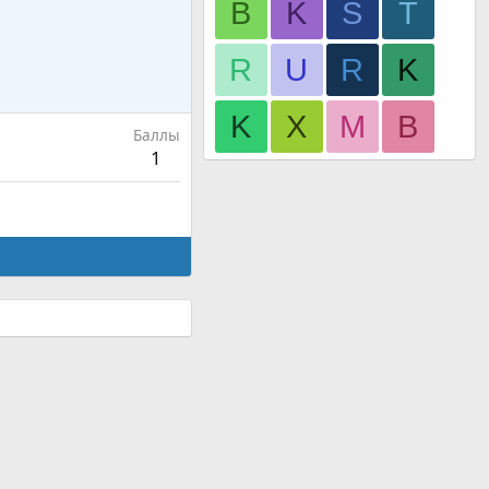
В
K
S
T
R
U
R
K
K
X
M
B
Баллы
1