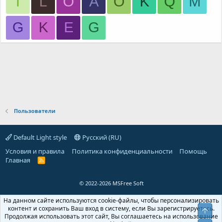
I
L
O
A
O
K
Q
M
G
K
E
G
Пользователи
Default Light style
Русский (RU)
Условия и правила
Политика конфиденциальности
Помощь
Главная
R
S
S
© 2022-2026 MSFree Soft
На данном сайте используются cookie-файлы, чтобы персонализировать
контент и сохранить Ваш вход в систему, если Вы зарегистрируетесь.
Верх
Продолжая использовать этот сайт, Вы соглашаетесь на использование