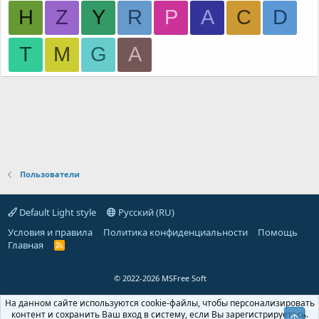
H
Z
Y
R
P
A
C
D
Т
M
G
A
Пользователи
Default Light style
Русский (RU)
Условия и правила
Политика конфиденциальности
Помощь
Главная
R
S
S
© 2022-2026 MSFree Soft
На данном сайте используются cookie-файлы, чтобы персонализировать
контент и сохранить Ваш вход в систему, если Вы зарегистрируетесь.
Верх