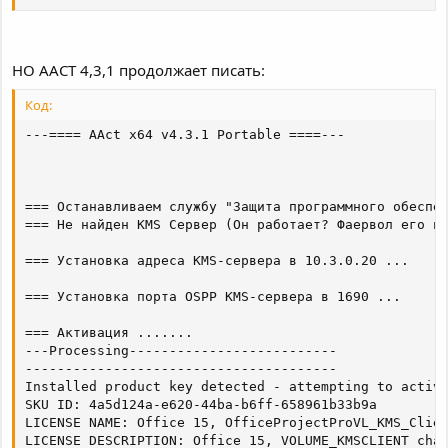
НО AACT 4,3,1 продолжает писать:
Код:
---==== AAct x64 v4.3.1 Portable ====---

=== Останавливаем cлужбу "Защита программного обеспеч
=== Не найден KMS Сервер (Он работает? Фаервол его не
=== Установка адреса KMS-сервера в 10.3.0.20 ...

=== Установка порта OSPP KMS-сервера в 1690 ...

=== Активация .......

---Processing--------------------------

---------------------------------------

Installed product key detected - attempting to activa
SKU ID: 4a5d124a-e620-44ba-b6ff-658961b33b9a

LICENSE NAME: Office 15, OfficeProjectProVL_KMS_Clien
LICENSE DESCRIPTION: Office 15, VOLUME_KMSCLIENT chan