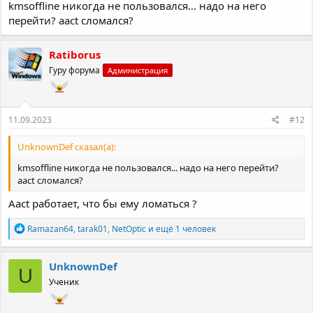
kmsoffline никогда не пользовался... надо на него
перейти? aact сломался?
Ratiborus
Гуру форума
Администрация
11.09.2023
#12
UnknownDef сказал(а):
kmsoffline никогда не пользовался... надо на него перейти?
aact сломался?
Aact работает, что бы ему ломаться ?
Р
Ramazan64
,
tarak01
,
NetOptic
и ещё 1 человек
е
а
к
UnknownDef
U
ц
Ученик
и
и
: