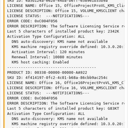
SKU ID: 4a5d124a-e620-44ba-b6ff-658961b33b9a

LICENSE NAME: Office 15, OfficeProjectProVL_KMS_Clien
LICENSE DESCRIPTION: Office 15, VOLUME_KMSCLIENT chan
LICENSE STATUS:  ---NOTIFICATIONS--- 

ERROR CODE: 0xC004F056

ERROR DESCRIPTION: The Software Licensing Service rep
Last 5 characters of installed product key: 2342K

Activation Type Configuration: ALL

  DNS auto-discovery: KMS name not available

  KMS machine registry override defined: 10.3.0.20:16
  Activation Interval: 120 minutes

  Renewal Interval: 10080 minutes

  KMS host caching: Enabled

---------------------------------------

PRODUCT ID: 00338-00000-00000-AA922

SKU ID: 4f414197-0fc2-4c01-b68a-86cbb9ac254c

LICENSE NAME: Office 16, Office16ProjectProVL_KMS_Cli
LICENSE DESCRIPTION: Office 16, VOLUME_KMSCLIENT chan
LICENSE STATUS:  ---NOTIFICATIONS--- 

ERROR CODE: 0xC004F056

ERROR DESCRIPTION: The Software Licensing Service rep
Last 5 characters of installed product key: G83KT

Activation Type Configuration: ALL

  DNS auto-discovery: KMS name not available

  KMS machine registry override defined: 10.3.0.20:16