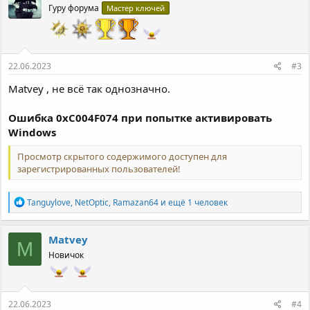
Гуру форума
Мастер ключей
и
и
:
22.06.2023
#3
Matvey , не всё так однозначно.
Ошибка 0xC004F074 при попытке активировать
Windows
Просмотр скрытого содержимого доступен для
зарегистрированных пользователей!
Р
Tanguylove
,
NetOptic
,
Ramazan64
и ещё 1 человек
е
а
к
Matvey
M
ц
Новичок
и
и
:
22.06.2023
#4