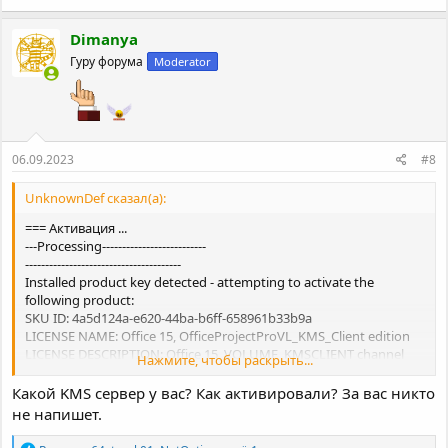
Dimanya
Гуру форума
Moderator
06.09.2023
#8
UnknownDef сказал(а):
=== Активация ...
---Processing--------------------------
---------------------------------------
Installed product key detected - attempting to activate the
following product:
SKU ID: 4a5d124a-e620-44ba-b6ff-658961b33b9a
LICENSE NAME: Office 15, OfficeProjectProVL_KMS_Client edition
LICENSE DESCRIPTION: Office 15, VOLUME_KMSCLIENT channel
Нажмите, чтобы раскрыть...
Last 5 characters of installed product key: 2342K
ERROR CODE: 0xC004F074
Какой KMS сервер у вас? Как активировали? За вас никто
ERROR DESCRIPTION: The Software Licensing Service reported that
не напишет.
the product could not be activated. No Key Management Service
(KMS) could be contacted. Please see the Application Event Log for