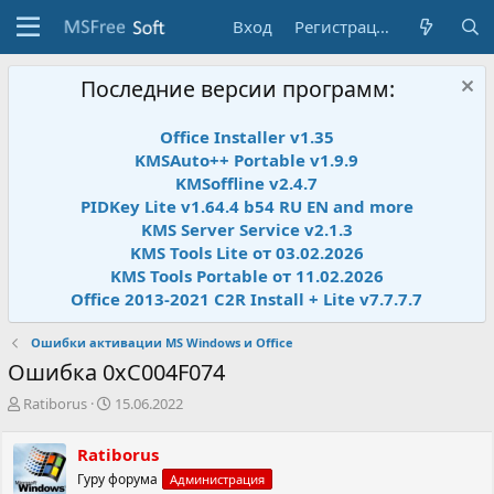
Вход
Регистрация
Последние версии программ:
Office Installer v1.35
KMSAuto++ Portable v1.9.9
KMSoffline v2.4.7
PIDKey Lite v1.64.4 b54 RU EN and more
KMS Server Service v2.1.3
KMS Tools Lite от 03.02.2026
KMS Tools Portable от 11.02.2026
Office 2013-2021 C2R Install + Lite v7.7.7.7
Ошибки активации MS Windows и Office
Ошибка 0xC004F074
А
Д
Ratiborus
15.06.2022
в
а
т
т
Ratiborus
о
а
Гуру форума
Администрация
р
н