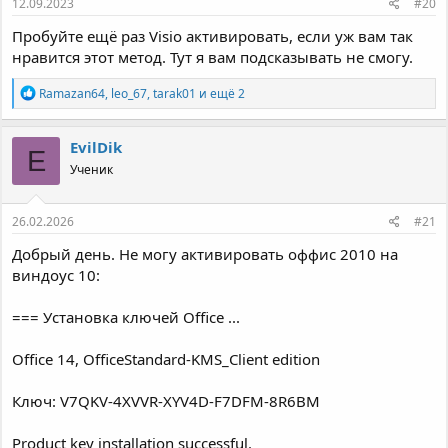
12.09.2023
#20
Пробуйте ещё раз Visio активировать, если уж вам так
нравится этот метод. Тут я вам подсказывать не смогу.
Р
Ramazan64
,
leo_67
,
tarak01
и ещё 2
е
а
к
EvilDik
E
ц
Ученик
и
и
:
26.02.2026
#21
Добрый день. Не могу активировать оффис 2010 на
виндоус 10:
=== Установка ключей Office ...
Office 14, OfficeStandard-KMS_Client edition
Ключ: V7QKV-4XVVR-XYV4D-F7DFM-8R6BM
Product key installation successful.