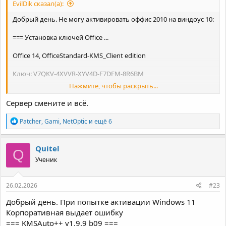
EvilDik сказал(а):
Добрый день. Не могу активировать оффис 2010 на виндоус 10:
=== Установка ключей Office ...
Office 14, OfficeStandard-KMS_Client edition
Ключ: V7QKV-4XVVR-XYV4D-F7DFM-8R6BM
Нажмите, чтобы раскрыть...
Product key installation successful.
Сервер смените и всё.
Р
Patcher
,
Gami
,
NetOptic
и ещё 6
Setting SPP KMS-Server Address kms.loli.best:1688 ...
е
а
к
== Office 14, OfficeStandard-KMS_Client edition
Quitel
Q
ц
Office 14, VOLUME_KMSCLIENT channel
Ученик
и
SKU ID: 9da2a678-fb6b-4e67-ab84-60dd6a9c819a
и
Partial Product Key: 8R6BM
:
Activation Error: 0xC004F074
26.02.2026
#23
=========================================================
==
Добрый день. При попытке активации Windows 11
Корпоративная выдает ошибку
=== KMSAuto++ v1.9.9 b09 ===