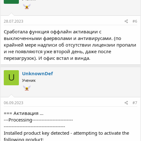
и
:
28.07.2023
#6
Сработала функция оффлайн активации с
выключенными фаерволами и антивирусами. (по
крайней мере надписи об отсутствии лицензии пропали
и не появляются уже второй день, даже после
перезагрузок). И офис встал и винда.
UnknownDef
U
Ученик
06.09.2023
#7
=== Активация ...
---Processing--------------------------
---------------------------------------
Installed product key detected - attempting to activate the
following product: