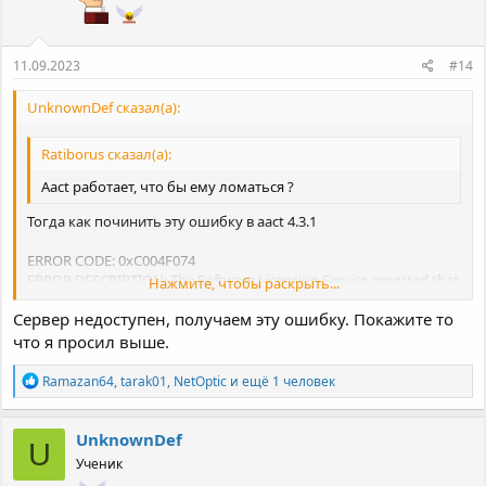
11.09.2023
#14
UnknownDef сказал(а):
Ratiborus сказал(а):
Aact работает, что бы ему ломаться ?
Тогда как починить эту ошибку в aact 4.3.1
ERROR CODE: 0xC004F074
ERROR DESCRIPTION: The Software Licensing Service reported that
Нажмите, чтобы раскрыть...
the product could not be activated. No Key Management Service
Сервер недоступен, получаем эту ошибку. Покажите то
(KMS) could be contacted. Please see the Application Event Log for
Нажмите, чтобы раскрыть...
additional information.
что я просил выше.
To view the activation event history run: cscript ospp.vbs
/dhistorykms
Р
Ramazan64
,
tarak01
,
NetOptic
и ещё 1 человек
NOTICE: A KB article has been detected for activation failure:
е
а
0xC004F074
к
UnknownDef
U
ц
Ученик
и
и