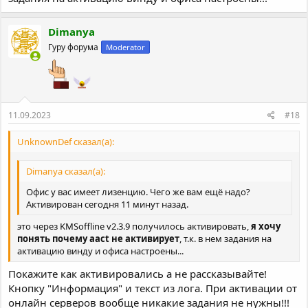
Dimanya
Гуру форума
Moderator
11.09.2023
#18
UnknownDef сказал(а):
Dimanya сказал(а):
Офис у вас имеет лизенцию. Чего же вам ещё надо?
Активирован сегодня 11 минут назад.
это через KMSoffline v2.3.9 получилось активировать,
я хочу
понять почему aact не активирует
, т.к. в нем задания на
активацию винду и офиса настроены...
Покажите как активировались а не рассказывайте!
Кнопку "Информация" и текст из лога. При активации от
онлайн серверов вообще никакие задания не нужны!!!