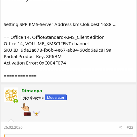
Setting SPP KMS-Server Address kms.loli.best:1688 ...
== Office 14, OfficeStandard-KMS_Client edition
Office 14, VOLUME_KMSCLIENT channel
SKU ID: 9da2a678-fb6b-4e67-ab84-60dd6a9c819a
Partial Product Key: 8R6BM
Activation Error: 0xC004F074
===============================================
============
Dimanya
Гуру форума
Moderator
26.02.2026
#22