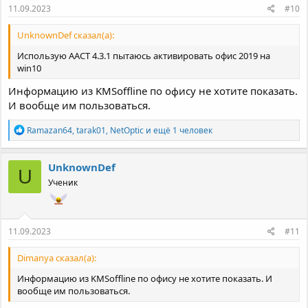
11.09.2023
#10
UnknownDef сказал(а):
Использую AACT 4.3.1 пытаюсь активировать офис 2019 на
win10
Информацию из KMSoffline по офису не хотите показать.
И вообще им пользоваться.
Р
Ramazan64
,
tarak01
,
NetOptic
и ещё 1 человек
е
а
к
UnknownDef
U
ц
Ученик
и
и
:
11.09.2023
#11
Dimanya сказал(а):
Информацию из KMSoffline по офису не хотите показать. И
вообще им пользоваться.