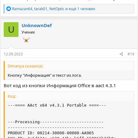
Р
Ramazan64
,
tarak01
,
NetOptic
и ещё 1 человек
е
а
к
UnknownDef
U
ц
Ученик
и
и
:
12.09.2023
#19
Dimanya сказал(а):
Кнопку "Информация" и текст из лога.
Вот код из кнопки Информация Office в aact 4.3.1
Код:
---==== AAct x64 v4.3.1 Portable ====---

---Processing--------------------------

---------------------------------------

PRODUCT ID: 00214-30000-00000-AA965
