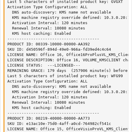
Last 5 characters of installed product key: GVGXT

Activation Type Configuration: ALL

  DNS auto-discovery: KMS name not available

  KMS machine registry override defined: 10.3.0.20:16
  Activation Interval: 120 minutes

  Renewal Interval: 10080 minutes

  KMS host caching: Enabled

---------------------------------------

PRODUCT ID: 00339-10000-00000-AA392

SKU ID: d450596f-894d-49e0-966a-fd39ed4c4c64

LICENSE NAME: Office 16, Office16ProPlusVL_KMS_Client
LICENSE DESCRIPTION: Office 16, VOLUME_KMSCLIENT chan
LICENSE STATUS:  ---LICENSED--- 

REMAINING GRACE: 179 days  (257906 minute(s) before e
Last 5 characters of installed product key: WFG99

Activation Type Configuration: ALL

  DNS auto-discovery: KMS name not available

  KMS machine registry override defined: 10.3.0.20:16
  Activation Interval: 120 minutes

  Renewal Interval: 10080 minutes

  KMS host caching: Enabled

---------------------------------------

PRODUCT ID: 00219-40000-00000-AA773

SKU ID: e13ac10e-75d0-4aff-a0cd-764982cf541c

LICENSE NAME: Office 15, OfficeVisioProVL_KMS_Client 