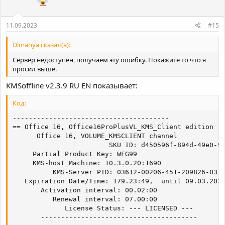
:
11.09.2023
#15
Dimanya сказал(а):
Сервер недоступен, получаем эту ошибку. Покажите то что я
просил выше.
KMSoffline v2.3.9 RU EN показывает:
Код:
---------------------------------------

== Office 16, Office16ProPlusVL_KMS_Client edition

      Office 16, VOLUME_KMSCLIENT channel

                        SKU ID: d450596f-894d-49e0-96
     Partial Product Key: WFG99

     KMS-host Machine: 10.3.0.20:1690

          KMS-Server PID: 03612-00206-451-209826-03-1
   Expiration Date/Time: 179.23:49,  until 09.03.2024
       Activation interval: 00.02:00

          Renewal interval: 07.00:00

             License Status: --- LICENSED ---

       ---------------------------------------