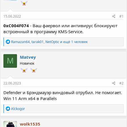
т
а
е
ч
м
а
15.06.2022
#1
ы
л
а
0xC004F074
- Ваш фаервол или антивирус блокируют
встроенный в программу KMS-Service.
Р
Ramazan64
,
tarak01
,
NetOptic
и ещё 1 человек
е
а
к
Matvey
M
ц
Новичок
и
и
:
22.06.2023
#2
Defender и Брэндмауэр виндовый отрубил. Не помогает.
Win 11 Arm x64 в Parallels
Р
Alckogor
е
а
к
wolk1535
ц