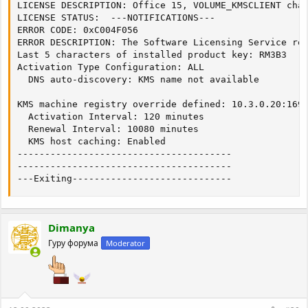
LICENSE DESCRIPTION: Office 15, VOLUME_KMSCLIENT chan
LICENSE STATUS:  ---NOTIFICATIONS--- 

ERROR CODE: 0xC004F056

ERROR DESCRIPTION: The Software Licensing Service rep
Last 5 characters of installed product key: RM3B3

Activation Type Configuration: ALL

  DNS auto-discovery: KMS name not available

KMS machine registry override defined: 10.3.0.20:1690
  Activation Interval: 120 minutes

  Renewal Interval: 10080 minutes

  KMS host caching: Enabled

---------------------------------------

---------------------------------------

---Exiting-----------------------------
Dimanya
Гуру форума
Moderator