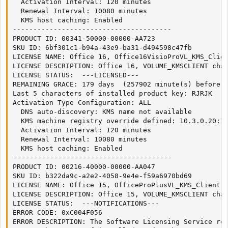
  Activation Interval: 120 minutes

  Renewal Interval: 10080 minutes

  KMS host caching: Enabled

---------------------------------------

PRODUCT ID: 00341-50000-00000-AA723

SKU ID: 6bf301c1-b94a-43e9-ba31-d494598c47fb

LICENSE NAME: Office 16, Office16VisioProVL_KMS_Clien
LICENSE DESCRIPTION: Office 16, VOLUME_KMSCLIENT chan
LICENSE STATUS:  ---LICENSED--- 

REMAINING GRACE: 179 days  (257902 minute(s) before e
Last 5 characters of installed product key: RJRJK

Activation Type Configuration: ALL

  DNS auto-discovery: KMS name not available

  KMS machine registry override defined: 10.3.0.20:16
  Activation Interval: 120 minutes

  Renewal Interval: 10080 minutes

  KMS host caching: Enabled

---------------------------------------

PRODUCT ID: 00216-40000-00000-AA047

SKU ID: b322da9c-a2e2-4058-9e4e-f59a6970bd69

LICENSE NAME: Office 15, OfficeProPlusVL_KMS_Client e
LICENSE DESCRIPTION: Office 15, VOLUME_KMSCLIENT chan
LICENSE STATUS:  ---NOTIFICATIONS--- 

ERROR CODE: 0xC004F056

ERROR DESCRIPTION: The Software Licensing Service rep