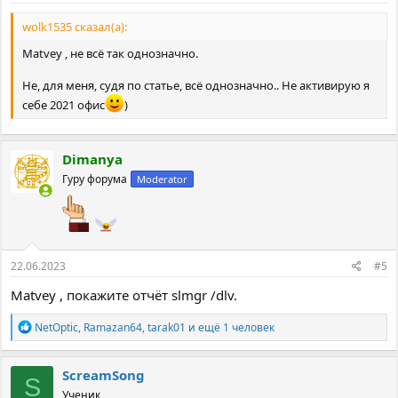
wolk1535 сказал(а):
Matvey , не всё так однозначно.
Не, для меня, судя по статье, всё однозначно.. Не активирую я
себе 2021 офис
)
Dimanya
Гуру форума
Moderator
22.06.2023
#5
Matvey , покажите отчёт slmgr /dlv.
Р
NetOptic
,
Ramazan64
,
tarak01
и ещё 1 человек
е
а
к
ScreamSong
S
ц
Ученик
и