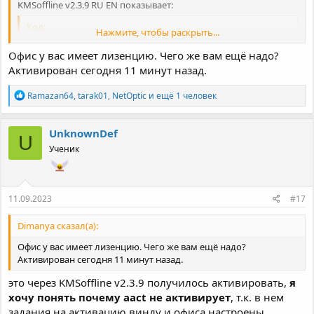
KMSoffline v2.3.9 RU EN показывает:
Код:
Нажмите, чтобы раскрыть...
---------------------------------------

Офис у вас имеет лизенцию. Чего же вам ещё надо?
== Office 16, Office16ProPlusVL_KMS_Client edition

Нажмите, чтобы раскрыть...
Активирован сегодня 11 минут назад.
      Office 16, VOLUME_KMSCLIENT channel

                        SKU ID: d450596f-894d-49e0-
Р
Ramazan64
,
tarak01
,
NetOptic
и ещё 1 человек
     Partial Product Key: WFG99

е
     KMS-host Machine: 10.3.0.20:1690

а
          KMS-Server PID: 03612-00206-451-209826-03
к
UnknownDef
   Expiration Date/Time: 179.23:49,  until 09.03.202
U
ц
       Activation interval: 00.02:00

Ученик
и
          Renewal interval: 07.00:00

и
:
             License Status: --- LICENSED ---

       ---------------------------------------
11.09.2023
#17
Dimanya сказал(а):
Офис у вас имеет лизенцию. Чего же вам ещё надо?
Активирован сегодня 11 минут назад.
это через KMSoffline v2.3.9 получилось активировать,
я
хочу понять почему aact не активирует
, т.к. в нем
задания на активацию винду и офиса настроены...