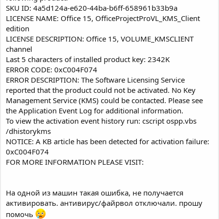
SKU ID: 4a5d124a-e620-44ba-b6ff-658961b33b9a
LICENSE NAME: Office 15, OfficeProjectProVL_KMS_Client
edition
LICENSE DESCRIPTION: Office 15, VOLUME_KMSCLIENT
channel
Last 5 characters of installed product key: 2342K
ERROR CODE: 0xC004F074
ERROR DESCRIPTION: The Software Licensing Service
reported that the product could not be activated. No Key
Management Service (KMS) could be contacted. Please see
the Application Event Log for additional information.
To view the activation event history run: cscript ospp.vbs
/dhistorykms
NOTICE: A KB article has been detected for activation failure:
0xC004F074
FOR MORE INFORMATION PLEASE VISIT:
На одной из машин такая ошибка, не получается
активировать. антивирус/файрвол отключали. прошу
помочь