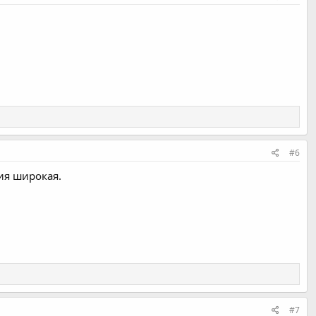
#6
ия широкая.
#7