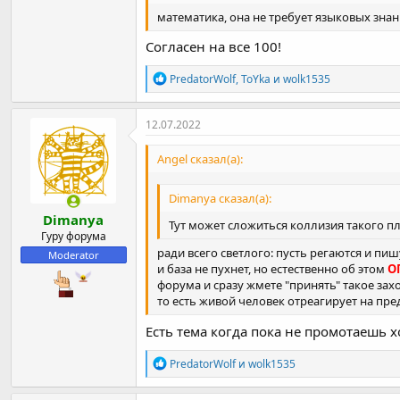
математика, она не требует языковых знан
Согласен на все 100!
Р
PredatorWolf
,
ToYka
и
wolk1535
е
а
к
12.07.2022
ц
и
Angel сказал(а):
и
:
Dimanya сказал(а):
Dimanya
Тут может сложиться коллизия такого пл
Гуру форума
ради всего светлого: пусть регаются и пишу
Moderator
и база не пухнет, но естественно об этом
О
форума и сразу жмете "принять" такое за
то есть живой человек отреагирует на пре
Есть тема когда пока не промотаешь х
Р
PredatorWolf
и
wolk1535
е
а