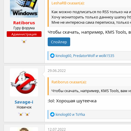
LeshaRB сказал(а):
и
:
Как можно подписаться по RSS только на 
Хочу мониторить только даннюу шапку http
Мне не интересна сама переписка, только
Ratiborus
Гуру форума
Чтобы скачать, например, KMS Tools, в
Администрация
Спойлер
Р
kinolog60
,
PredatorWolf
и
wolk1535
е
а
к
29.06.2022
ц
и
Ratiborus сказал(а):
и
:
Чтобы скачать, например, KMS Tools, вам н
:lol: Хорошая шутеечка
Savage-i
Новичок
Р
kinolog60
и
ToYka
е
а
к
12.07.2022