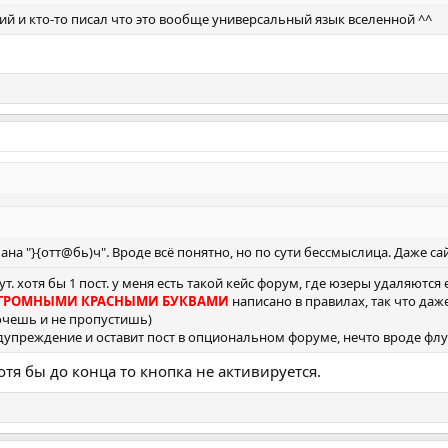
ий и кто-то писал что это вообще универсальный язык вселенной ^^
ана "}{отт@бь)ч". Вроде всё понятно, но по сути бессмыслица. Даже с
т. хотя бы 1 пост. у меня есть такой кейс форум, где юзеры удаляются е
ГРОМНЫМИ КРАСНЫМИ БУКВАМИ
написано в правилах, так что да
хочешь и не пропустишь)
дупреждение и оставит пост в опциональном форуме, нечто вроде флуд
отя бы до конца то кнопка не активируется.