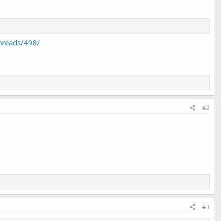
threads/498/
#2
#3