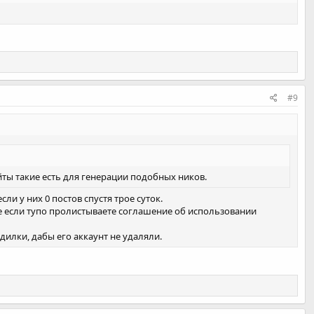
#9
айты такие есть для генерации подобных ников.
сли у них 0 постов спустя трое суток.
же если тупо пролистываете соглашение об использовании
илки, дабы его аккаунт не удаляли.