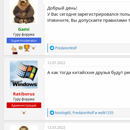
ц
и
Добрый день!
и
У Вас сегодня зарегистрировался по
:
Извините, Вы допускаете правилами т
Gami
Гуру форума
Supermoderator
Р
PredatorWolf
е
а
к
12.07.2022
ц
и
А как тогда китайские друзья будут р
и
:
Ratiborus
Гуру форума
Администрация
Р
kinolog60
,
PredatorWolf
и
wolk1535
е
а
к
12.07.2022