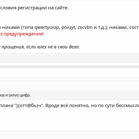
словия регистрации на сайте.
никами (типа qwertyuiop, poiuyt, zxcvbn и т.д.); никами, с
ез предупреждения!
рощения, если влез не в свои дела.
в и (или) цифр.
плана "}{отт@бь)ч". Вроде всё понятно, но по сути бессмыс