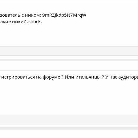
льзователь с ником: 9mRZJkdp5N7MrqW
акие ники? :shock:
егистрироваться на форуме ? Или итальянцы ? У нас аудитор