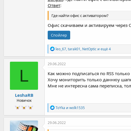
Ответ
:
Где найти офис с активатором?
Офис скачиваем и активируем через Off
Спойлер
Р
leo_67
,
tarak01
,
NetOptic
и ещё 4
е
а
к
29.06.2022
ц
L
и
Как можно подписаться по RSS только
и
Хочу мониторить только даннюу шапку 
:
Мне не интересна сама переписка, то
LeshaRB
Новичок
Р
ToYka
и
wolk1535
е
а
к
29.06.2022
ц
и