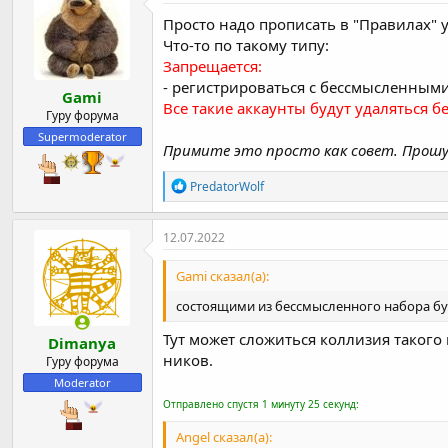
ц
и
Просто надо прописать в "Правилах" у
и
Что-то по такому типу:
:
Запрещается:
- регистрироваться с бессмысленными 
Gami
Все такие аккаунты будут удаляться б
Гуру форума
Supermoderator
Примите это просто как совет. Прошу п
Р
PredatorWolf
е
а
к
12.07.2022
ц
и
Gami сказал(а):
и
:
состоящими из бессмысленного набора бук
Тут может сложиться коллизия такого 
Dimanya
ников.
Гуру форума
Moderator
Отправлено спустя 1 минуту 25 секунд:
Angel сказал(а):