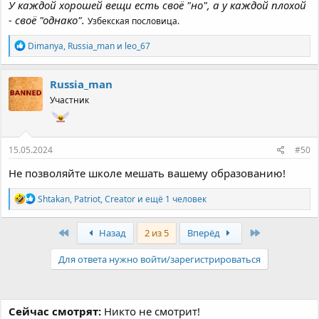
У каждой хорошей вещи есть своё "но", а у каждой плохой
- своё "однако".
Узбекская пословица.
Р
Dimanya
,
Russia_man
и
leo_67
е
а
к
Russia_man
ц
Участник
и
и
:
15.05.2024
#50
Не позволяйте школе мешать вашему образованию!
Р
Shtakan
,
Patriot
,
Creator
и ещё 1 человек
е
а
к
Первый
Последняя
Назад
2 из 5
Вперёд
ц
и
Для ответа нужно войти/зарегистрироваться
и
:
Сейчас смотрят:
Никто не смотрит!