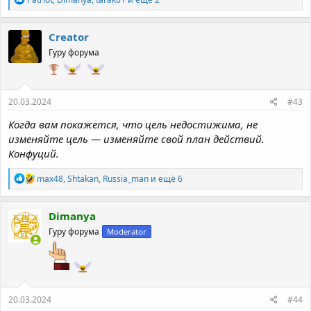
е
а
к
Creator
ц
Гуру форума
и
и
:
20.03.2024
#43
Когда вам покажется, что цель недостижима, не
изменяйте цель — изменяйте свой план действий.
Конфуций.
Р
max48
,
Shtakan
,
Russia_man
и ещё 6
е
а
к
Dimanya
ц
Гуру форума
Moderator
и
и
:
20.03.2024
#44