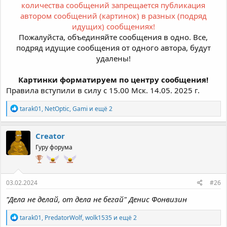
количества сообщений запрещается публикация
автором сообщений (картинок) в разных (подряд
идущих) сообщениях!
Пожалуйста, объединяйте сообщения в одно. Все,
подряд идущие сообщения от одного автора, будут
удалены!
Картинки форматируем по центру сообщения!
Правила вступили в силу с 15.00 Мск. 14.05. 2025 г.
Р
tarak01
,
NetOptic
,
Gami
и ещё 2
е
а
к
Creator
ц
Гуру форума
и
и
:
03.02.2024
#26
"Дела не делай, от дела не бегай" Денис Фонвизин
Р
tarak01
,
PredatorWolf
,
wolk1535
и ещё 2
е