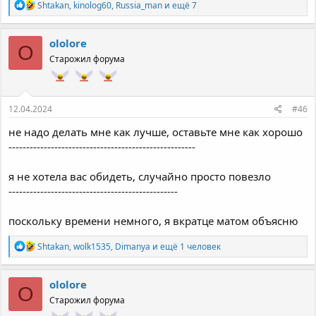
Р
Shtakan
,
kinolog60
,
Russia_man
и ещё 7
е
а
к
ololore
O
ц
Старожил форума
и
и
:
12.04.2024
#46
не надо делать мне как лучше, оставьте мне как хорошо
-----------------------------------------------------
я не хотела вас обидеть, случайно просто повезло
------------------------------------------------
поскольку времени немного, я вкратце матом объясню
Р
Shtakan
,
wolk1535
,
Dimanya
и ещё 1 человек
е
а
к
ololore
O
ц
Старожил форума
и
и