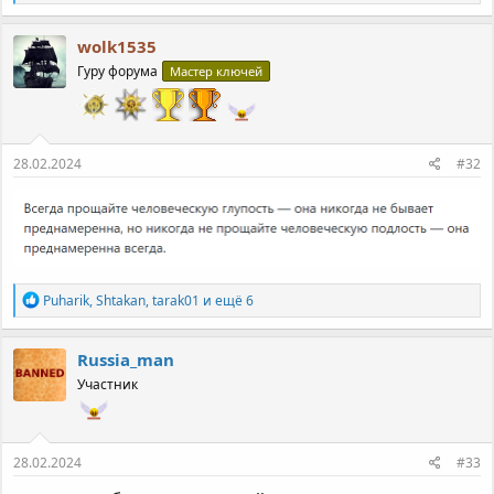
е
а
к
wolk1535
ц
Гуру форума
Мастер ключей
и
и
:
28.02.2024
#32
Р
Puharik
,
Shtakan
,
tarak01
и ещё 6
е
а
к
Russia_man
ц
Участник
и
и
:
28.02.2024
#33