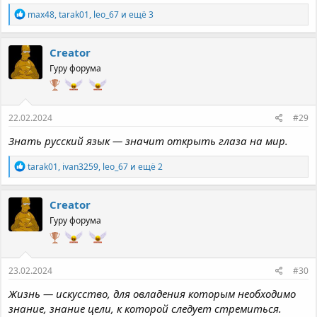
Р
max48
,
tarak01
,
leo_67
и ещё 3
е
а
к
Creator
ц
Гуру форума
и
и
:
22.02.2024
#29
Знать русский язык — значит открыть глаза на мир.
Р
tarak01
,
ivan3259
,
leo_67
и ещё 2
е
а
к
Creator
ц
Гуру форума
и
и
:
23.02.2024
#30
Жизнь — искусство, для овладения которым необходимо
знание, знание цели, к которой следует стремиться.