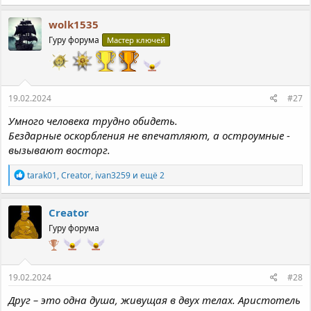
а
к
wolk1535
ц
Гуру форума
Мастер ключей
и
и
:
19.02.2024
#27
Умного человека трудно обидеть.
Бездарные оскорбления не впечатляют, а остроумные -
вызывают восторг.
Р
tarak01
,
Creator
,
ivan3259
и ещё 2
е
а
к
Creator
ц
Гуру форума
и
и
:
19.02.2024
#28
Друг – это одна душа, живущая в двух телах. Аристотель