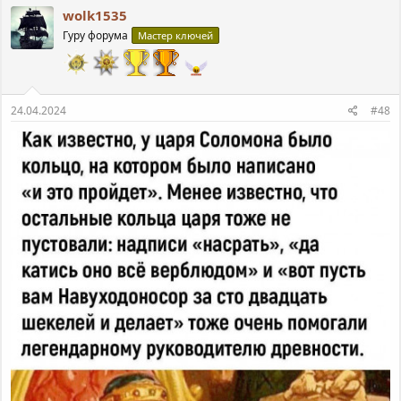
к
wolk1535
ц
Гуру форума
Мастер ключей
и
и
:
24.04.2024
#48