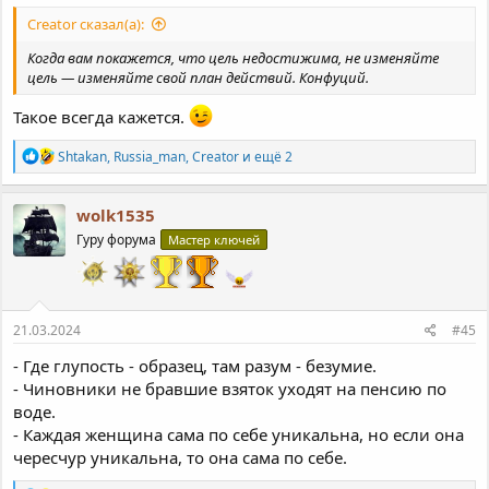
Creator сказал(а):
Когда вам покажется, что цель недостижима, не изменяйте
цель — изменяйте свой план действий. Конфуций.
Такое всегда кажется.
Р
Shtakan
,
Russia_man
,
Creator
и ещё 2
е
а
к
wolk1535
ц
Гуру форума
Мастер ключей
и
и
:
21.03.2024
#45
- Где глупость - образец, там разум - безумие.
- Чиновники не бравшие взяток уходят на пенсию по
воде.
- Каждая женщина сама по себе уникальна, но если она
чересчур уникальна, то она сама по себе.