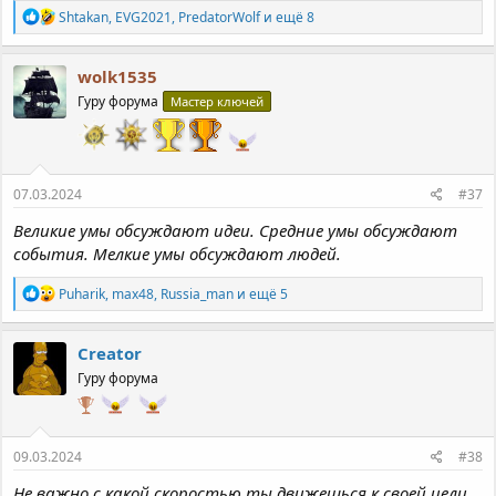
Р
Shtakan
,
EVG2021
,
PredatorWolf
и ещё 8
е
а
к
wolk1535
ц
Гуру форума
Мастер ключей
и
и
:
07.03.2024
#37
Великие умы обсуждают идеи. Средние умы обсуждают
события. Мелкие умы обсуждают людей.
Р
Puharik
,
max48
,
Russia_man
и ещё 5
е
а
к
Creator
ц
Гуру форума
и
и
:
09.03.2024
#38
Не важно с какой скоростью ты движешься к своей цели,