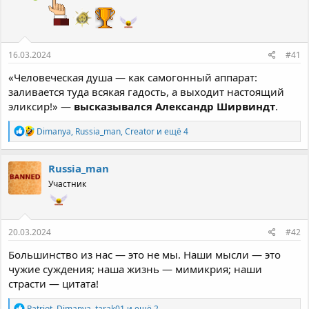
:
16.03.2024
#41
«Человеческая душа — как самогонный аппарат:
заливается туда всякая гадость, а выходит настоящий
эликсир!» —
высказывался Александр Ширвиндт
.
Р
Dimanya
,
Russia_man
,
Creator
и ещё 4
е
а
к
Russia_man
ц
Участник
и
и
:
20.03.2024
#42
Большинство из нас — это не мы. Наши мысли — это
чужие суждения; наша жизнь — мимикрия; наши
страсти — цитата!
Р
Patriot
,
Dimanya
,
tarak01
и ещё 2