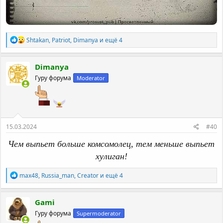
Р
Shtakan
,
Patriot
,
Dimanya
и ещё 4
е
а
к
Dimanya
ц
Гуру форума
Moderator
и
и
:
15.03.2024
#40
Чем выпьет больше комсомолец, тем меньше выпьет
хулиган!
Р
max48
,
Russia_man
,
Creator
и ещё 4
е
а
к
Gami
ц
Гуру форума
Supermoderator
и
и