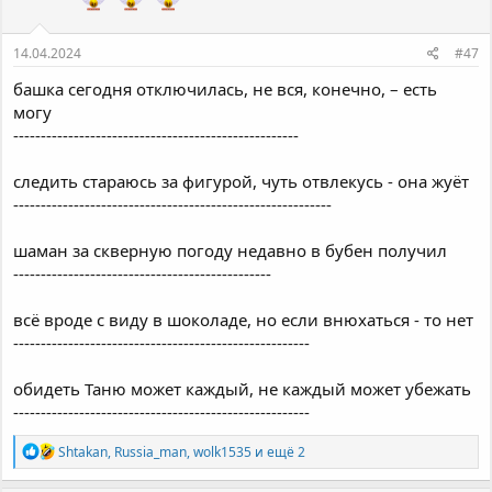
:
14.04.2024
#47
башка сегодня отключилась, не вся, конечно, – есть
могу
----------------------------------------------------
следить стараюсь за фигурой, чуть отвлекусь - она жуёт
----------------------------------------------------------
шаман за скверную погоду недавно в бубен получил
-----------------------------------------------
всё вроде с виду в шоколаде, но если внюхаться - то нет
------------------------------------------------------
обидеть Таню может каждый, не каждый может убежать
------------------------------------------------------
Р
Shtakan
,
Russia_man
,
wolk1535
и ещё 2
е
а