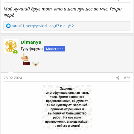
Мой лучший друг тот, кто ищет лучшее во мне. Генри
Форд
Р
tarak01
,
sergeysvirid
,
leo_67
и ещё 2
е
а
к
Dimanya
ц
Гуру форума
Moderator
и
и
:
28.02.2024
#36