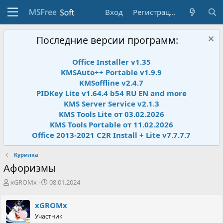
Вход
Регистрация
Последние версии программ:
Office Installer v1.35
KMSAuto++ Portable v1.9.9
KMSoffline v2.4.7
PIDKey Lite v1.64.4 b54 RU EN and more
KMS Server Service v2.1.3
KMS Tools Lite от 03.02.2026
KMS Tools Portable от 11.02.2026
Office 2013-2021 C2R Install + Lite v7.7.7.7
Курилка
Афоризмы
А
Д
xGROMx
08.01.2024
в
а
т
т
xGROMx
о
а
Участник
р
н