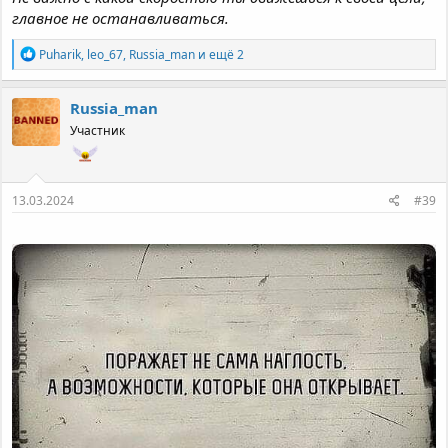
главное не останавливаться.
Р
Puharik
,
leo_67
,
Russia_man
и ещё 2
е
а
к
Russia_man
ц
Участник
и
и
:
13.03.2024
#39