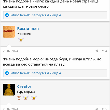
Жизнь подобна книге: каждый день новая страница,
каждый шаг новое слово.
Р
Patriot
,
tarak01
,
sergeysvirid
и ещё 4
е
а
к
Russia_man
ц
Участник
и
и
:
28.02.2024
#34
Жизнь подобна морю: иногда буря, иногда штиль, но
всегда важно оставаться на плаву.
Р
Patriot
,
tarak01
,
sergeysvirid
и ещё 4
е
а
к
Creator
ц
Гуру форума
и
и
:
28.02.2024
#35