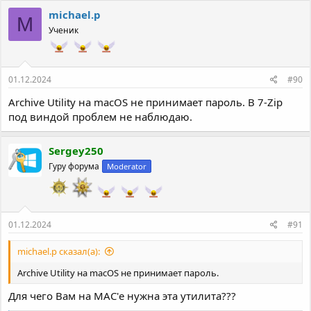
к
michael.p
M
ц
Ученик
и
и
:
01.12.2024
#90
Archive Utility на macOS не принимает пароль. В 7-Zip
под виндой проблем не наблюдаю.
Sergey250
Гуру форума
Moderator
01.12.2024
#91
michael.p сказал(а):
Archive Utility на macOS не принимает пароль.
Для чего Вам на MAC'е нужна эта утилита???