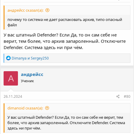
андрейcc сказал(а):
почему то система не дает распаковать архив, типо опасный
файл
У вас штатный Defender? Если Да, то он сам себе не
верит, тем более, что архив запароленный. Отключите
Defender. Система здесь ни при чём.
Р
Dimanya
и
Sergey250
е
а
к
андрейcc
А
ц
Ученик
и
и
:
26.11.2024
#80
dimanoid сказал(а):
У вас штатный Defender? Если Да, то он сам себе не верит, тем
более, что архив запароленный. Отключите Defender. Система
здесь ни при чём.