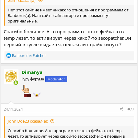
Gami сказал(а):
Нет, этот сайт не имеет никакого отношения к программам от
Ratiborus(а). Наш сайт - сайт автора и программы тут
оригинальные.
Спасибо большое. А то программа с этого фейка то в
temp лезет, то активирует через какой-то secopatcher.Он
первый в гугле выдается, нельзя ли страйк кинуть?
Р
Ratiborus
и
Patcher
е
а
к
Dimanya
ц
Гуру форума
Moderator
и
и
:
24.11.2024
#77
John Doe23 сказал(а):
Спасибо большое. А то программа с этого фейка то в temp
лезет, то активирует через какой-то secopatcher.Он первый в