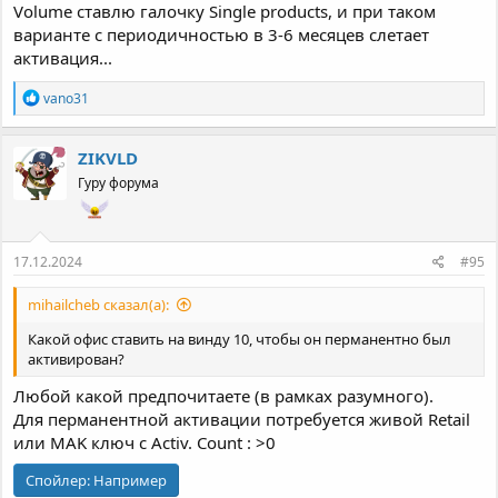
Volume ставлю галочку Single products, и при таком
варианте с периодичностью в 3-6 месяцев слетает
активация...
Р
vano31
е
а
к
ZIKVLD
ц
Гуру форума
и
и
:
17.12.2024
#95
mihailcheb сказал(а):
Какой офис ставить на винду 10, чтобы он перманентно был
активирован?
Любой какой предпочитаете (в рамках разумного).
Для перманентной активации потребуется живой Retail
или MAK ключ с Activ. Count : >0
Спойлер:
Например