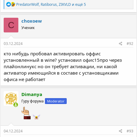
Р
PredatorWolf
,
Ratiborus
,
ZIKVLD
и ещё 5
е
а
к
choxoew
C
ц
Ученик
и
и
:
03.12.2024
#92
кто нибудь пробовал активировать оффис
установленный в wine? установил офис15про через
плайонлинукс но он требует активации, ни какой
активатор имеющийся в составе с установщиками
офиса не работает
Dimanya
Гуру форума
Moderator
04.12.2024
#93