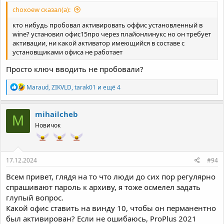
choxoew сказал(а):
кто нибудь пробовал активировать оффис установленный в
wine? установил офис15про через плайонлинукс но он требует
активации, ни какой активатор имеющийся в составе с
установщиками офиса не работает
Просто ключ вводить не пробовали?
Р
Maraud
,
ZIKVLD
,
tarak01
и ещё 4
е
а
к
mihailcheb
M
ц
Новичок
и
и
:
17.12.2024
#94
Всем привет, глядя на то что люди до сих пор регулярно
спрашивают пароль к архиву, я тоже осмелел задать
глупый вопрос.
Какой офис ставить на винду 10, чтобы он перманентно
был активирован? Если не ошибаюсь, ProPlus 2021