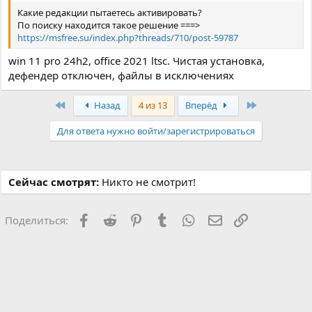
Какие редакции пытаетесь активировать?
По поиску находится такое решение ===>
https://msfree.su/index.php?threads/710/post-59787
win 11 pro 24h2, office 2021 ltsc. Чистая установка,
дефендер отключен, файлы в исключениях
Первый
Последняя
Назад
4 из 13
Вперёд
Для ответа нужно войти/зарегистрироваться
Сейчас смотрят:
Никто не смотрит!
Facebook
Reddit
Pinterest
Tumblr
WhatsApp
Электронная поч
Ссылка
Поделиться: