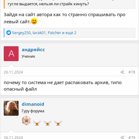
гугле выдается, нельзя ли страйк кинуть?
Зайдя на сайт автора как то странно спрашивать про
левый сайт.
Р
Sergey250
,
tarak01
,
Patcher
и ещё 2
е
а
к
андрейcc
А
ц
Ученик
и
и
:
26.11.2024
#78
почему то система не дает распаковать архив, типо
опасный файл
dimanoid
Гуру форума
26.11.2024
#79