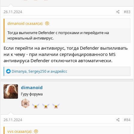
:
26.11.2024
#83
dimanoid сказал(а):
Тогда выпилите Defender с потрохами и перейдите на
нормальный антивирус.
Если перейти на антивирус, тогда Defender выпиливать
ни к чему - при наличии сертифицированного MS
антивируса Defender отключится автоматически.
Р
Dimanya
,
Sergey250
и
андрейcc
е
а
к
dimanoid
ц
Гуру форума
и
и
:
26.11.2024
#84
vvs сказал(а):