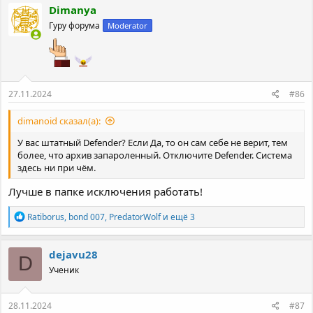
к
Dimanya
ц
Гуру форума
Moderator
и
и
:
27.11.2024
#86
dimanoid сказал(а):
У вас штатный Defender? Если Да, то он сам себе не верит, тем
более, что архив запароленный. Отключите Defender. Система
здесь ни при чём.
Лучше в папке исключения работать!
Р
Ratiborus
,
bond 007
,
PredatorWolf
и ещё 3
е
а
к
dejavu28
D
ц
Ученик
и
и
:
28.11.2024
#87