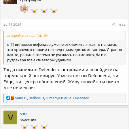
и
и
:
26.11.2024
#82
андрейcc сказал(а):
в 11 виндовсе дефендер уже не отключить, я как то пытался,
это привело к плохим последствиям для компьютера. Странно
как-то, раньше система не ругалась на кмс авто. Да и с
рутрекера все активаторы удалили.
Тогда выпилите Defender с потрохами и перейдите на
нормальный антивирус. У меня нет ни Defender-а, ни
Edge, ни Центра обновлений. Живу спокойно и ничто
мне не мешает.
Р
vano31
,
Ratiborus
,
Dimanya
и ещё 1 человек
е
а
к
vvs
V
ц
Участник
и
и