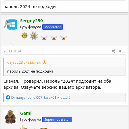
пароль 2024 не подходит
Sergey250
Гуру форума
Moderator
28.11.2024
#88
dejavu28 сказал(а):
пароль 2024 не подходит
Скачал. Проверил. Пароль "2024" подходит на оба
архива. Озвучьте версию вашего архиватора.
Р
Dimanya
,
bond 007
,
tarak01
и ещё 2
е
а
к
Gami
ц
Гуру форума
Supermoderator
и
и