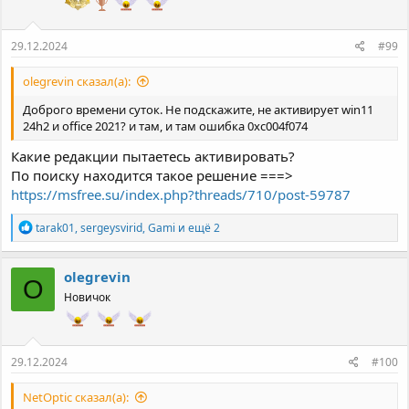
29.12.2024
#99
olegrevin сказал(а):
Доброго времени суток. Не подскажите, не активирует win11
24h2 и office 2021? и там, и там ошибка 0xc004f074
Какие редакции пытаетесь активировать?
По поиску находится такое решение ===>
https://msfree.su/index.php?threads/710/post-59787
Р
tarak01
,
sergeysvirid
,
Gami
и ещё 2
е
а
к
olegrevin
O
ц
Новичок
и
и
:
29.12.2024
#100
NetOptic сказал(а):