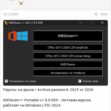
т
а
е
ч
м
а
16.12.2025
#241
ы
л
а
Пароль на архив / Archive password: 2025 or 2026
KMSAuto++ Portable v1.9.9 b09 - тестовая версия,
работает на Windows LTSC 2024