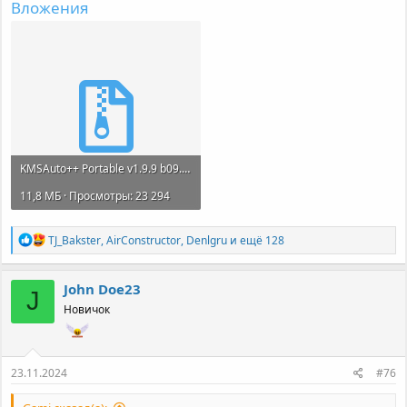
Вложения
KMSAuto++ Portable v1.9.9 b09.7z
11,8 МБ · Просмотры: 23 294
Р
TJ_Bakster
,
AirConstructor
,
Denlgru
и ещё 128
е
а
к
John Doe23
J
ц
Новичок
и
и
:
23.11.2024
#76