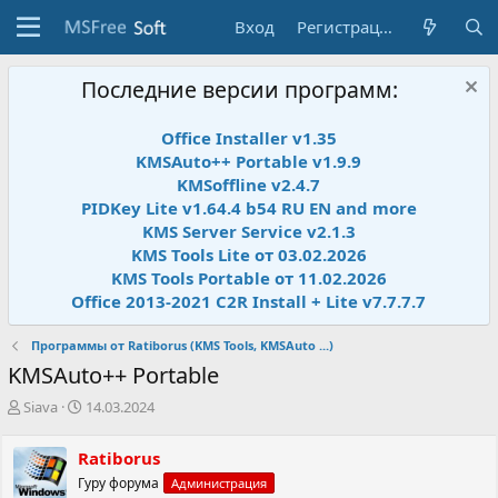
Вход
Регистрация
Последние версии программ:
Office Installer v1.35
KMSAuto++ Portable v1.9.9
KMSoffline v2.4.7
PIDKey Lite v1.64.4 b54 RU EN and more
KMS Server Service v2.1.3
KMS Tools Lite от 03.02.2026
KMS Tools Portable от 11.02.2026
Office 2013-2021 C2R Install + Lite v7.7.7.7
Программы от Ratiborus (KMS Tools, KMSAuto ...)
KMSAuto++ Portable
А
Д
Siava
14.03.2024
в
а
т
т
Ratiborus
о
а
Гуру форума
Администрация
р
н