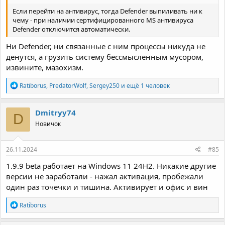
Если перейти на антивирус, тогда Defender выпиливать ни к
чему - при наличии сертифицированного MS антивируса
Defender отключится автоматически.
Ни Defender, ни связанные с ним процессы никуда не
денутся, а грузить систему бессмысленным мусором,
извините, мазохизм.
Р
Ratiborus
,
PredatorWolf
,
Sergey250
и ещё 1 человек
е
а
к
Dmitryy74
D
ц
Новичок
и
и
:
26.11.2024
#85
1.9.9 beta работает на Windows 11 24H2. Никакие другие
версии не заработали - нажал активация, пробежали
один раз точечки и тишина. Активирует и офис и вин
Р
Ratiborus
е
а