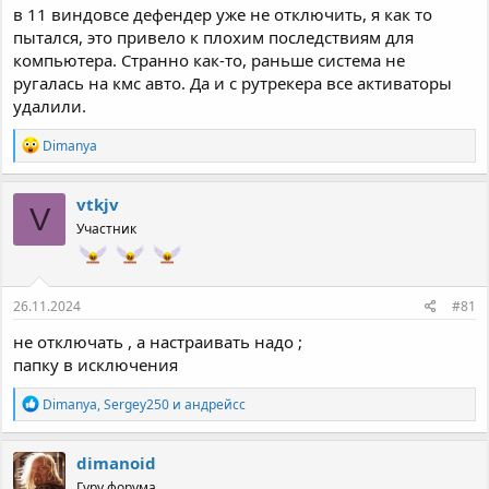
в 11 виндовсе дефендер уже не отключить, я как то
пытался, это привело к плохим последствиям для
компьютера. Странно как-то, раньше система не
ругалась на кмс авто. Да и с рутрекера все активаторы
удалили.
Р
Dimanya
е
а
к
vtkjv
V
ц
Участник
и
и
:
26.11.2024
#81
не отключать , а настраивать надо ;
папку в исключения
Р
Dimanya
,
Sergey250
и
андрейcc
е
а
к
dimanoid
ц
Гуру форума