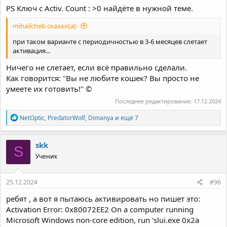
PS Ключ с Activ. Count : >0 найдёте в нужной теме.
mihailcheb сказал(а):
при таком варианте с периодичностью в 3-6 месяцев слетает
активация...
Ничего не слетает, если всё правильно сделали.
Как говорится: "Вы не любите кошек? Вы просто не
умеете их готовить!" ©
Последнее редактирование:
17.12.2024
Р
NetOptic
,
PredatorWolf
,
Dimanya
и ещё 7
е
а
к
skk
S
ц
Ученик
и
и
:
25.12.2024
#96
ребят , а вот я пытаюсь активировать но пишет это:
Activation Error: 0x80072EE2 On a computer running
Microsoft Windows non-core edition, run 'slui.exe 0x2a