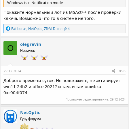
Windows is in Notification mode
Покажите нормальный лог из MSAct++ после проверки
ключа. Возможно что то в системе не того.
Р
Ratiborus
,
NetOptic
,
ZIKVLD
и ещё 4
е
а
к
olegrevin
O
ц
Новичок
и
и
:
29.12.2024
#98
Доброго времени суток. Не подскажите, не активирует
win11 24h2 и office 2021? и там, и там ошибка
0xc004f074
Последнее редактирование:
29.12.2024
NetOptic
Гуру форума