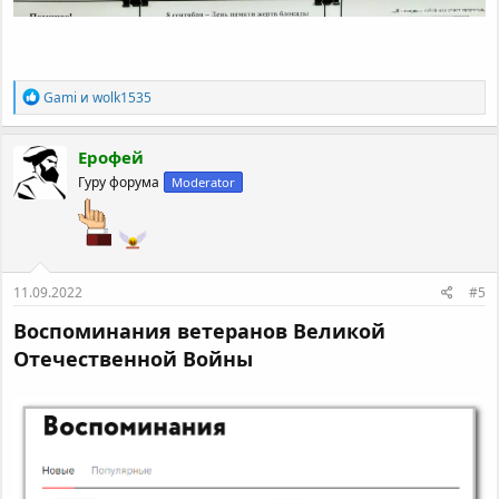
Р
Gami
и
wolk1535
е
а
к
Ерофей
ц
Гуру форума
Moderator
и
и
:
11.09.2022
#5
Воспоминания ветеранов Великой
Отечественной Войны