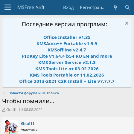
Вход
Регистрация
Последние версии программ:
Office Installer v1.35
KMSAuto++ Portable v1.9.9
KMSoffline v2.4.7
PIDKey Lite v1.64.4 b54 RU EN and more
KMS Server Service v2.1.3
KMS Tools Lite от 03.02.2026
KMS Tools Portable от 11.02.2026
Office 2013-2021 C2R Install + Lite v7.7.7.7
Новости форума и не только...
Чтобы помнили...
А
Д
Grafff
08.08.2022
в
а
т
т
Grafff
о
а
Участник
р
н