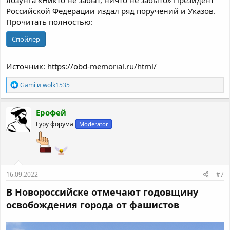
лозунга «Никто не забыт, ничто не забыто» Президент
Российской Федерации издал ряд поручений и Указов.
Прочитать полностью:
Спойлер
Источник: https://obd-memorial.ru/html/
Р
Gami
и
wolk1535
е
а
к
Ерофей
ц
Гуру форума
Moderator
и
и
:
16.09.2022
#7
В Новороссийске отмечают годовщину
освобождения города от фашистов