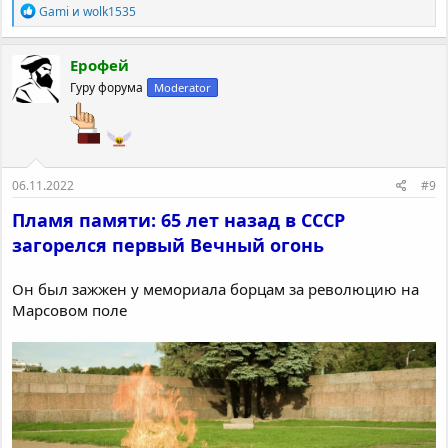
Р
Gami
и
wolk1535
е
а
к
Ерофей
ц
Гуру форума
Moderator
и
и
:
06.11.2022
#9
Пламя памяти: 65 лет назад в СССР
загорелся первый Вечный огонь
Он был зажжен у мемориала борцам за революцию на
Марсовом поле