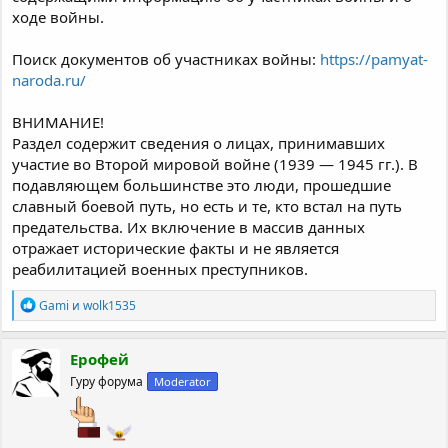
ходе войны.
Поиск документов об участниках войны:
https://pamyat-
naroda.ru/
ВНИМАНИЕ!
Раздел содержит сведения о лицах, принимавших
участие во Второй мировой войне (1939 — 1945 гг.). В
подавляющем большинстве это люди, прошедшие
славный боевой путь, но есть и те, кто встал на путь
предательства. Их включение в массив данных
отражает исторические факты и не является
реабилитацией военных преступников.
Р
Gami
и
wolk1535
е
а
к
Ерофей
ц
Гуру форума
Moderator
и
и
: