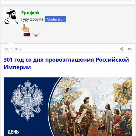
е
а
к
Ерофей
ц
Гуру форума
Moderator
и
и
:
02.11.2022
#8
301 год со дня провозглашения Российской
Империи