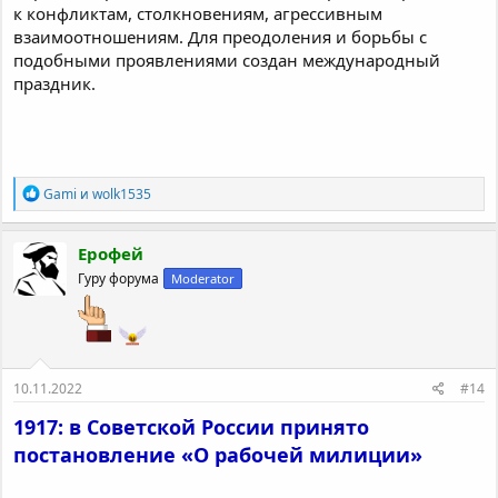
к конфликтам, столкновениям, агрессивным
взаимоотношениям. Для преодоления и борьбы с
подобными проявлениями создан международный
праздник.
Р
Gami
и
wolk1535
е
а
к
Ерофей
ц
Гуру форума
Moderator
и
и
:
10.11.2022
#14
1917: в Советской России принято
постановление «О рабочей милиции»