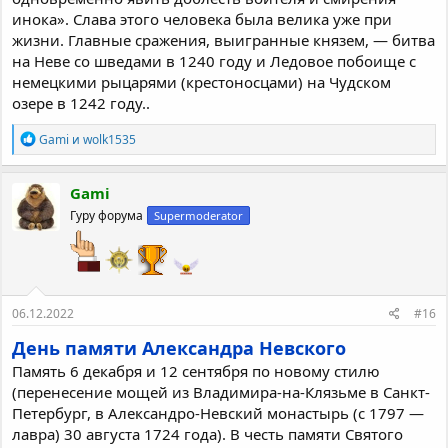
инока». Слава этого человека была велика уже при
жизни. Главные сражения, выигранные князем, — битва
на Неве со шведами в 1240 году и Ледовое побоище с
немецкими рыцарями (крестоносцами) на Чудском
озере в 1242 году..
Р
Gami
и
wolk1535
е
а
к
Gami
ц
Гуру форума
Supermoderator
и
и
:
06.12.2022
#16
День памяти Александра Невского
Память 6 декабря и 12 сентября по новому стилю
(перенесение мощей из Владимира-на-Клязьме в Санкт-
Петербург, в Александро-Невский монастырь (с 1797 —
лавра) 30 августа 1724 года). В честь памяти Святого