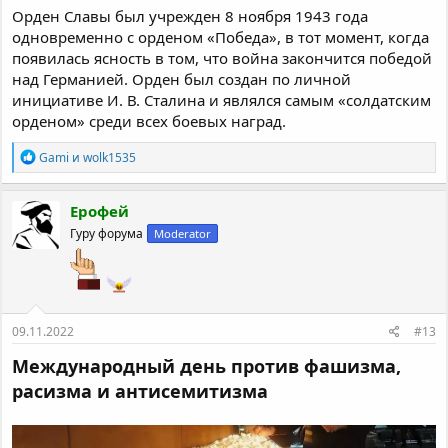
Орден Славы был учрежден 8 ноября 1943 года
одновременно с орденом «Победа», в тот момент, когда
появилась ясность в том, что война закончится победой
над Германией. Орден был создан по личной
инициативе И. В. Сталина и являлся самым «солдатским
орденом» среди всех боевых наград.
Р
Gami
и
wolk1535
е
а
к
Ерофей
ц
Гуру форума
Moderator
и
и
:
09.11.2022
#13
Международный день против фашизма,
расизма и антисемитизма