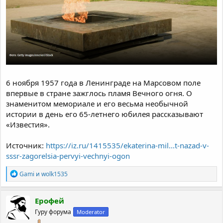
6 ноября 1957 года в Ленинграде на Марсовом поле
впервые в стране зажглось пламя Вечного огня. О
знаменитом мемориале и его весьма необычной
истории в день его 65-летнего юбилея рассказывают
«Известия».
Источник:
https://iz.ru/1415535/ekaterina-mil...t-nazad-v-
sssr-zagorelsia-pervyi-vechnyi-ogon
Р
Gami
и
wolk1535
е
а
к
Ерофей
ц
Гуру форума
Moderator
и
и