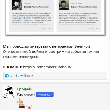
Мы проводим интервью с ветеранами Великой
Отечественной войны и смотрим на события тех лет
глазами очевидцев.
Я
ПОМНЮ
: https://iremember.ru/about/
Р
Gami
и
wolk1535
е
а
к
Ерофей
ц
Гуру форума
Moderator
и
и
: