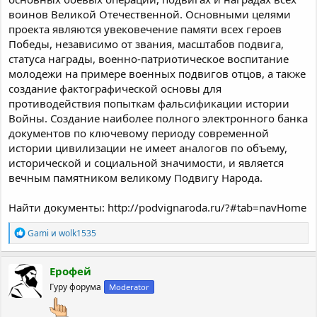
воинов Великой Отечественной. Основными целями
проекта являются увековечение памяти всех героев
Победы, независимо от звания, масштабов подвига,
статуса награды, военно-патриотическое воспитание
молодежи на примере военных подвигов отцов, а также
создание фактографической основы для
противодействия попыткам фальсификации истории
Войны. Создание наиболее полного электронного банка
документов по ключевому периоду современной
истории цивилизации не имеет аналогов по объему,
исторической и социальной значимости, и является
вечным памятником великому Подвигу Народа.
Найти документы: http://podvignaroda.ru/?#tab=navHome
Р
Gami
и
wolk1535
е
а
к
Ерофей
ц
Гуру форума
Moderator
и
и
: