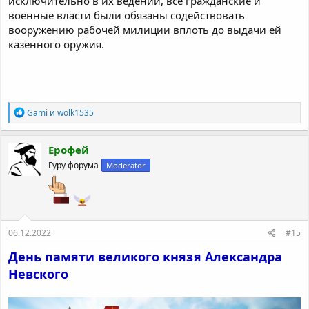
исключительно в их ведении, все гражданские и
военные власти были обязаны содействовать
вооружению рабочей милиции вплоть до выдачи ей
казённого оружия.
Р
Gami
и
wolk1535
е
а
к
Ерофей
ц
Гуру форума
Moderator
и
и
:
06.12.2022
#15
День памяти великого князя Александра
Невского