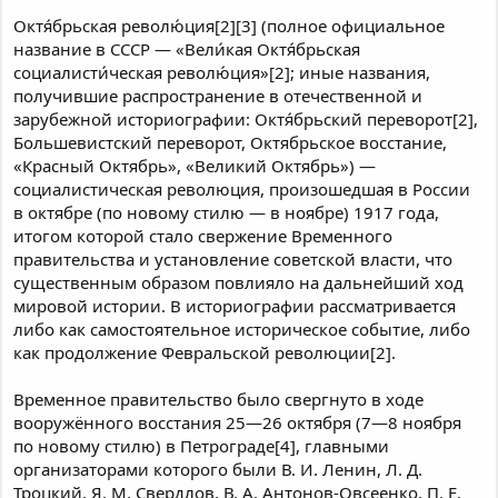
Октя́брьская револю́ция[2][3] (полное официальное
название в СССР — «Вели́кая Октя́брьская
социалисти́ческая револю́ция»[2]; иные названия,
получившие распространение в отечественной и
зарубежной историографии: Октя́брьский переворот[2],
Большевистский переворот, Октябрьское восстание,
«Красный Октябрь», «Великий Октябрь») —
социалистическая революция, произошедшая в России
в октябре (по новому стилю — в ноябре) 1917 года,
итогом которой стало свержение Временного
правительства и установление советской власти, что
существенным образом повлияло на дальнейший ход
мировой истории. В историографии рассматривается
либо как самостоятельное историческое событие, либо
как продолжение Февральской революции[2].
Временное правительство было свергнуто в ходе
вооружённого восстания 25—26 октября (7—8 ноября
по новому стилю) в Петрограде[4], главными
организаторами которого были В. И. Ленин, Л. Д.
Троцкий, Я. М. Свердлов, В. А. Антонов-Овсеенко, П. Е.