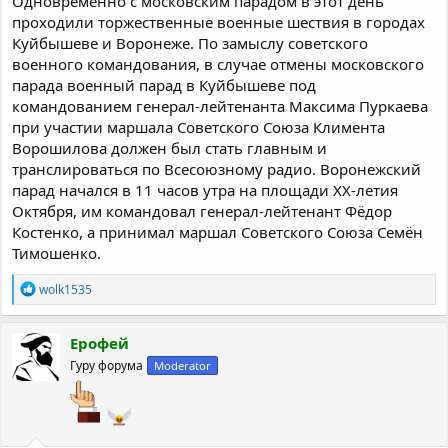
Одновременно с московским парадом в этот день
проходили торжественные военные шествия в городах
Куйбышеве и Воронеже. По замыслу советского
военного командования, в случае отмены московского
парада военный парад в Куйбышеве под
командованием генерал-лейтенанта Максима Пуркаева
при участии маршала Советского Союза Климента
Ворошилова должен был стать главным и
транслироваться по Всесоюзному радио. Воронежский
парад начался в 11 часов утра на площади XX-летия
Октября, им командовал генерал-лейтенант Фёдор
Костенко, а принимал маршал Советского Союза Семён
Тимошенко.
Р
wolk1535
е
а
к
Ерофей
ц
Гуру форума
Moderator
и
и
: